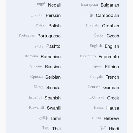
नेपाली
Български
Nepali
Bulgarian
ខ្មែរ
فارسی
Persian
Cambodian
Polski
Hrvatski
Polish
Croatian
Português
Český
Portuguese
Czech
English
پښتو
Pashto
English
Română
Esperanto
Romanian
Esperanto
Русский
Filipino
Russian
Filipino
Српски
Français
Serbian
French
සිංහල
Deutsch
Sinhala
German
Español
Ελληνικά
Spanish
Greek
Kiswahili
Hausa
Swahili
Hausa
עברית
தமிழ்
Tamil
Hebrew
ไทย
हिन्दी
Thai
Hindi