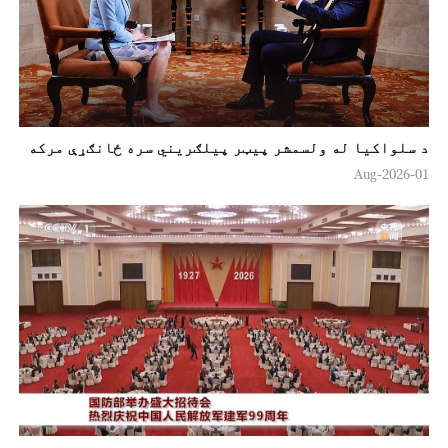
د سلواکیا له ولسمشر پیټر پیلګریني سره ځانګړې مرکه
01-Aug-2026