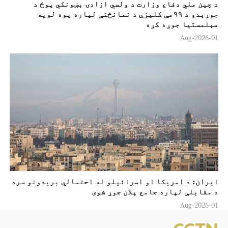
د چین ملي دفاع وزارت د ولسي ازادۍ بښونکي پوځ د
جوړېدو د ۹۹مې کليزې د نمانځنې لپاره یوه لويه
مېلمستيا جوړه کړه
01-Aug-2026
ایران: د امریکا او اسرائیلو له احتمالي بریدونو سره
د مقابلې لپاره جامع پلان جوړ شوی
01-Aug-2026