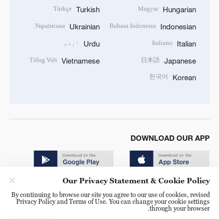
Türkçe
Magyar
Turkish
Hungarian
Українська
Bahasa Indonesia
Ukrainian
Indonesian
Italiano
اردو
Urdu
Italian
Tiếng Việt
日本語
Vietnamese
Japanese
한국어
Korean
DOWNLOAD OUR APP
Our Privacy Statement & Cookie Policy
By continuing to browse our site you agree to our use of cookies, revised
Privacy Policy and Terms of Use. You can change your cookie settings
through your browser.
© China Radio International.CRI. All Rights Reserved. 16A