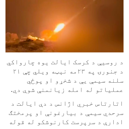
د روسیې د کرسک ايالت يوه چارواکي
د جنورۍ په ۲۳مه نېټه ويلي چې ۲۱
سلنه سيمې يې د شخړو او پوځي
عملياتو له امله زيانمنې شوې دي.
اتارتاس خبري اژانس د دې ايالت د
سرحدي سيمې د بيارغونې او پرمختګ
ادارې د سرپرست کارنوشکو له قوله