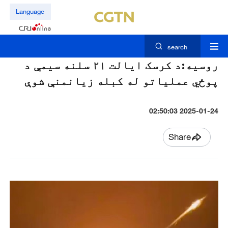
Language
search
روسيه:د کرسک ايالت ۲۱ سلنه سيمې د
پوځي عملياتو له کبله زيانمنې شوې
2025-01-24 02:50:03
Share