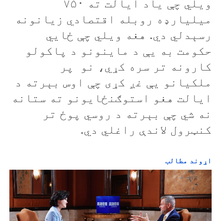
ويلي چې یاد ايالت ته ۷۵۰
میلیارډه روبله اقتصادي زيانونه
رسېدلي دي. هغه ويلي چې ځايي
حکومت به يې د ماينونو د پاکولو
کارونه تر سره کړي، نو پر
ملکيانو يې غږ کړی چې اوس بېرته د
ايالت هغو استوګنځايونو ته ستانه
نه شي چې بېرته د روسي پوځ تر
کنټرول لاندې راغلي دي.
اړوند مطالب