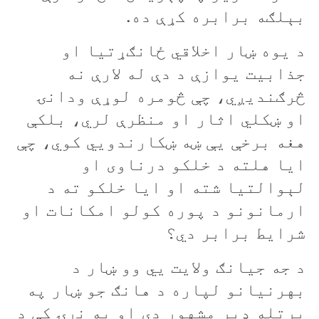
بېلګه برابره کړې ده.
د يوه ښار اخلاقي ځانګړتيا او
جذابيت یوازې د دې له لارې نه
څرګنديږي، چې څومره لوړې ودانۍ
او ښکلي اثار او منظرې لري، بلکې
هغه برخې يې ښه ښکارندويي کوي، چې
ايا هلته د خلکو درناوی او
لېوالتيا شته او ايا خلکو ته د
ارمانونو د پوره کولو امکانات او
شرايط برابر دي؟
د جه جيانګ ولايت يي وو ښار د
بهرنيانو لپاره د هانګ جو ښار په
پرتله ډېر مشهور دی او په نړۍ کې د