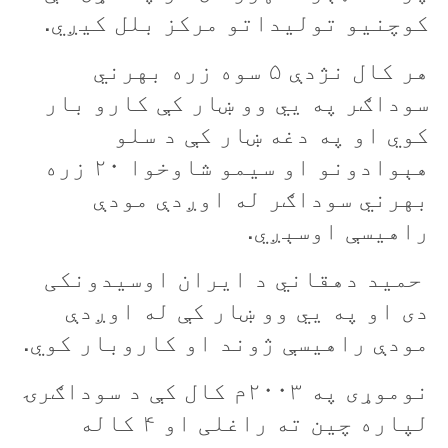
کوچنيو توليداتو مرکز بلل کيږي.
هر کال نژدې ۵ سوه زره بهرني
سوداګر په يي وو ښار کې کارو بار
کوي او په دغه ښار کې د سلو
هېوادونو او سيمو شاوخوا ۲۰ زره
بهرني سوداګر له اوږدې مودې
راهيسې اوسېږي.
حمید دهقاني د ايران اوسیدونکی
دی او په يي وو ښار کې له اوږدې
مودې راهیسې ژوند او کاروبار کوي.
نوموړی په ۲۰۰۳م کال کې د سوداګرۍ
لپاره چين ته راغلی او ۴ کاله