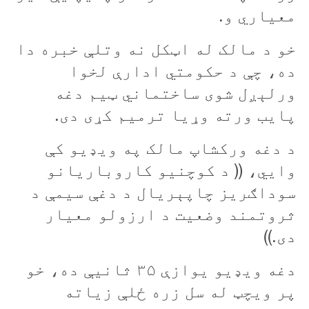
معياري و.
خو د مالک له اټکل نه وتلې خبره دا
ده، چې د حکومتي ادارې لخوا
ورلېږل شوی ساختماني ټیم دغه
پايب ورته وړيا ترميم کړی دی.
د دغه ورکشاپ مالک په ويډيو کې
وایي، (( د کوچنيو کاروباريانو
سوداګريز چاپېريال د دغې سيمې د
ثروتمند وضعيت د ارزولو معيار
دی.))
دغه ويډيو يوازې ۳۵ ثانيې ده، خو
پر ويچټ له سل زره ځلې زیاته