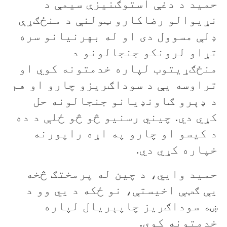
حميد د دغې استوګنيزې سيمې د
نړيوالو رضاکارو ټولنې د منځګړې
ډلې مسوول دی او له بهرنيانو سره
تړاو لرونکو جنجالونو د
منځګړيتوب لپاره خدمتونه کوي او
تراوسه یې د سوداګريزو چارو او هم
د ډېرو ګاونډيانو جنجالونه حل
کړي دي. چيني رسنيو څو څو ځلې د ده
د کيسو او چارو په اړه راپورنه
خپاره کړي دي.
حميد وايي، د چين له پرمختګ څخه
يې ګټې اخيستې، نو ځکه د يي وو د
ښه سوداګريز چاپېريال لپاره
خدمتونه کوي.