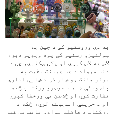
په دې وروستيو کې د چين په
ټولنيزو رسنيو کې يوه وېډيو ډېره
لاس په لاس کېږي او پکې ښکاري، چې د
دغه هېواد د جه جيانګ ولايت په
مرکز هانګ جو ښار کې د ښاري ادارې
پلټونکې ډله د موټرو ورکشاپ څخه
نظارت کوي او څښتن يې ورخطا کېږي
او د جریمې اندېښنه لري، ځکه د
ورکشاپ د فاضله موادو پايپ يې غير