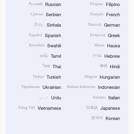
Русский
Filipino
Russian
Filipino
Српски
Français
Serbian
French
සිංහල
Deutsch
Sinhala
German
Español
Ελληνικά
Spanish
Greek
Kiswahili
Hausa
Swahili
Hausa
עברית
தமிழ்
Tamil
Hebrew
ไทย
हिन्दी
Thai
Hindi
Türkçe
Magyar
Turkish
Hungarian
Українська
Bahasa Indonesia
Ukrainian
Indonesian
Italiano
اردو
Urdu
Italian
Tiếng Việt
日本語
Vietnamese
Japanese
한국어
Korean