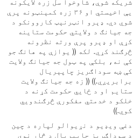
شريکه شوې، شاوخوا سل زره لایکونه
یې اخیستي او ۳۶ زره کمېنټونه پرې
شوي دي. ډېرو انټرنېټ کاروونکو د
جه جيانګ د ولایتي حکومت ستاینه
کړې او ډېرو پرې ورته نظرونه
څرګند کړي. لکه (( يوازې په هانګ جو
کې نه، بلکې په ټول جه جيانګ ولايت
کې ښه سوداګريز چاپېريال
برابريږي.)) (( زه جه جيانګ ولايت
ستايم او د ځايي حکومت کړنه د
خلکو د خدمتي مفکورې څرګندويي
کوي.))
دغې ويډيو د نړيوالو لپاره د چين
د سوداګريز چاپېريال د څار نوې