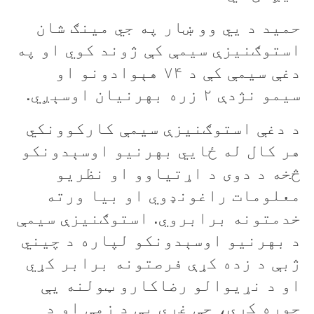
حميد د يي وو ښار په جي مينګ شان
استوګنيزې سيمې کې ژوند کوي او په
دغې سيمې کې د ۷۴ هېوادونو او
سيمو نژدې ۲ زره بهرنيان اوسېږي.
د دغې استوګنيزې سيمې کارکوونکي
هر کال له ځايي بهرنيو اوسېدونکو
څخه د دوی د اړتياوو او نظريو
معلومات راغونډوي او بیا ورته
خدمتونه برابروي. استوګنيزې سيمې
د بهرنيو اوسېدونکو لپاره د چيني
ژبې د زده کړې فرصتونه برابر کړي
او د نړيوالو رضاکارو ټولنه يې
جوړه کړې، چې غړي يې د ‌زمې او د