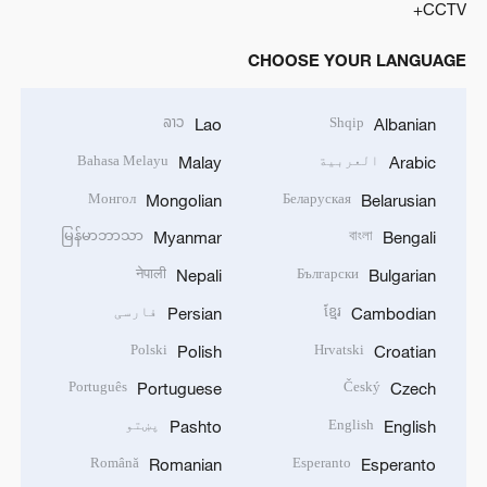
CCTV+
CHOOSE YOUR LANGUAGE
ລາວ
Shqip
Lao
Albanian
العربية
Bahasa Melayu
Malay
Arabic
Монгол
Беларуская
Mongolian
Belarusian
မြန်မာဘာသာ
বাংলা
Myanmar
Bengali
नेपाली
Български
Nepali
Bulgarian
ខ្មែរ
فارسی
Persian
Cambodian
Polski
Hrvatski
Polish
Croatian
Português
Český
Portuguese
Czech
English
پښتو
Pashto
English
Română
Esperanto
Romanian
Esperanto