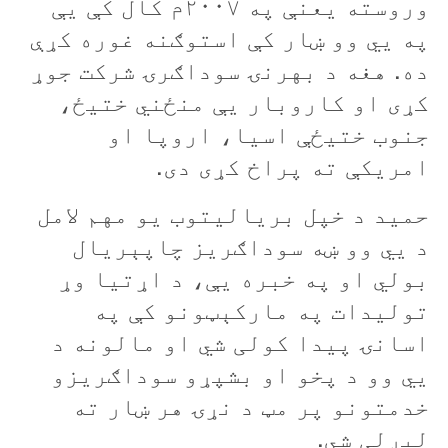
وروسته يعنې په ۲۰۰۷م کال کې يې
په يي وو ښار کې استوګنه غوره کړې
ده. هغه د بهرنۍ سوداګرۍ شرکت جوړ
کړی او کاروبار يې منځني ختيځ،
جنوب ختيځې اسيا، اروپا او
امريکې ته پراخ کړی دی.
حميد د خپل برياليتوب يو مهم لامل
د يي وو ښه سوداګريز چاپېريال
بولي او په خبره یې، د اړتيا وړ
توليدات په مارکېټونو کې په
اسانۍ پيدا کولی شي او مالونه د
يي وو د پخو او بشپړو سوداګريزو
خدمتونو پر مټ د نړۍ هر ښار ته
ليږلی شي.