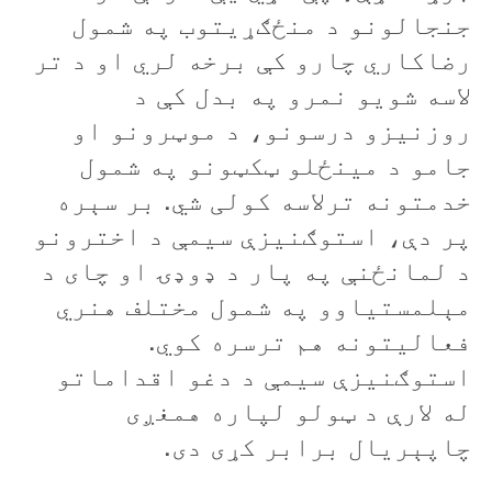
جنجالونو د منځګړيتوب په شمول
رضاکاري چارو کې برخه لري او د تر
لاسه شويو نمرو په بدل کې د
روزنيزو درسونو، د موټرونو او
جامو د مينځلو ټکټونو په شمول
خدمتونه ترلاسه کولی شي. بر سېره
پر دې، استوګنيزې سيمې د اخترونو
د لمانځنې په پار د ډوډۍ او چای د
مېلمستياوو په شمول مختلف هنري
فعاليتونه هم ترسره کوي.
استوګنيزې سيمې د دغو اقداماتو
له لارې د ټولو لپاره همغږی
چاپېريال برابر کړی دی
.