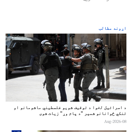
اړوند مطالب
د اسرائيل لخوا د توقيف شویو فلسطیني ماشومانو او
تنکي ځوانانو شمېر "د پام وړ" زیات شوی
08-Aug-2026