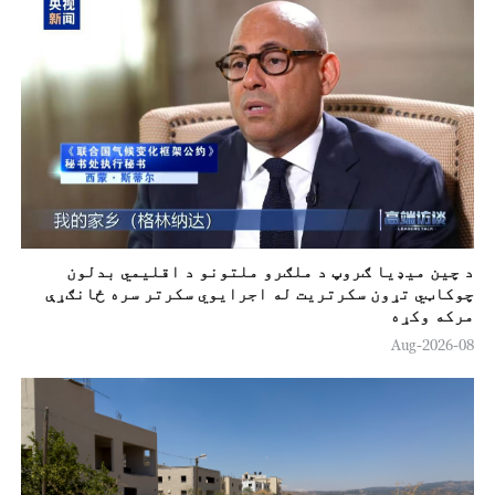
د چين ميډيا ګروپ د ملګرو ملتونو د اقلیمي بدلون
چوکاټي تړون سکرتريت له اجرایوي سکرتر سره ځانګړې
مرکه وکړه
08-Aug-2026