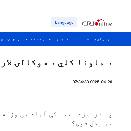
Language
کورپاڼه
خبرونه
تبصرې
چين ته کتنه
ډيجيټل چي
د ماونا کلي د سوکالۍ لار
2025-04-29 07:34:33
په غرنیزه سیمه کې آباد بې وزله ک
ته بدل شوی؟