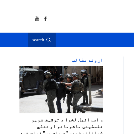
search
اړوند مطالب
د اسرائيل لخوا د توقيف شویو
فلسطیني ماشومانو او تنکي
ځوانانو شمېر "د پام وړ" زیات شوی