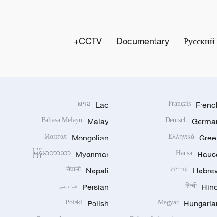
CCTV+
Documentary
Русский
ລາວ
Lao
Français
Frenc
Bahasa Melayu
Malay
Deutsch
Germa
Монгол
Mongolian
Ελληνικά
Gree
မြန်မာဘာသာ
Myanmar
Hausa
Haus
Hebre
עברית
Nepali
नेपाली
Hind
हिन्दी
Persian
فارسی
Polski
Polish
Magyar
Hungaria