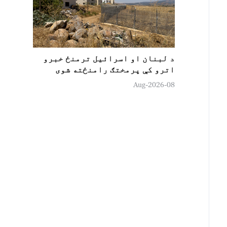
د لبنان او اسرائیل ترمنځ خبرو
اترو کې پرمختګ رامنځته شوی
08-Aug-2026