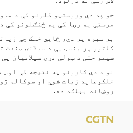
خو په دې وروستیو کلونو کې د ماون
مرستې په رڼا کې په ځنګلونو کې د 
بر سېره پر دې، ځايي خلک چې زياتر
کلتور پر بنسټ يې د سیلانۍ صنعت ت
سيمو حتی د ټولې نړۍ سیلانیان يې 
نو د دې کارونو په نتیجه کې اوس د
خلکوعاید زیات شوي او سوکاله ژون
روښانه بېلګه ده.