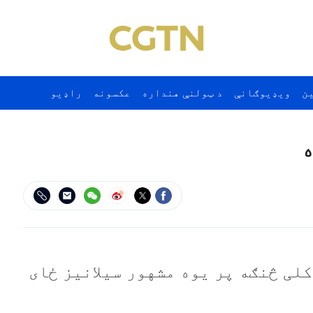
ن
ويډيوګانې
د ټولنې هنداره
عکسونه
راډيو
ه
لی څنګه پر یوه مشهور سیلانیز ځای