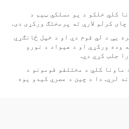
ا کلي خلکو د يو مسلکي ټيم د
چای کرلو لارې ته پرمختګ ورکړی دی.
ه يې د لي قوم دي او د خپل ځانګړي
ه وده ورکړې او د هېواد د نورو
را جلب کړي دي.
 ماونا کلي د مختلفو قومونو د
د لري. دا د چین د عصري کېدو یوه