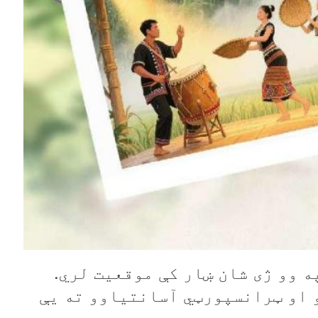
په وو ژی شان ښار کې موقعیت لري.
و او ټرانسپورټي آسانتیاوو ته يې