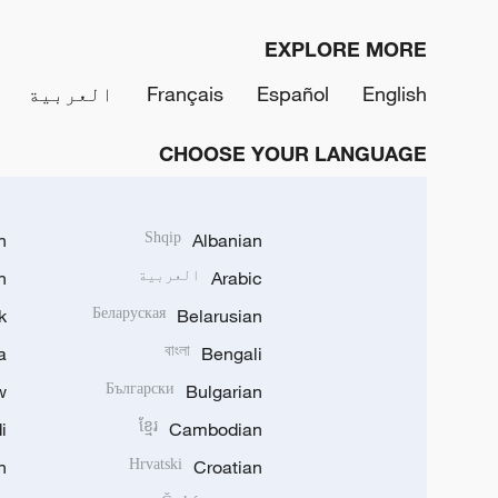
EXPLORE MORE
English
Español
Français
العربية
CHOOSE YOUR LANGUAGE
h
Shqip
Albanian
Arabic
العربية
n
k
Беларуская
Belarusian
a
বাংলা
Bengali
w
Български
Bulgarian
i
ខ្មែរ
Cambodian
n
Hrvatski
Croatian