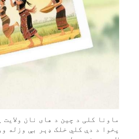
ماونا کلی د چین د های نان ولایت 
پخوا د دې کلي خلک ډېر بې وزله و
لاس رسی نه درلود.