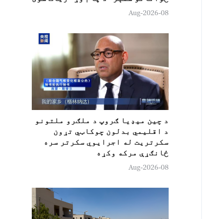
08-Aug-2026
د چين ميډيا ګروپ د ملګرو ملتونو
د اقلیمي بدلون چوکاټي تړون
سکرتريت له اجرایوي سکرتر سره
ځانګړې مرکه وکړه
08-Aug-2026