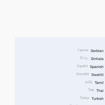
Српски
Serbian
සිංහල
Sinhala
Español
Spanish
Kiswahili
Swahili
தமிழ்
Tamil
ไทย
Thai
Türkçe
Turkish