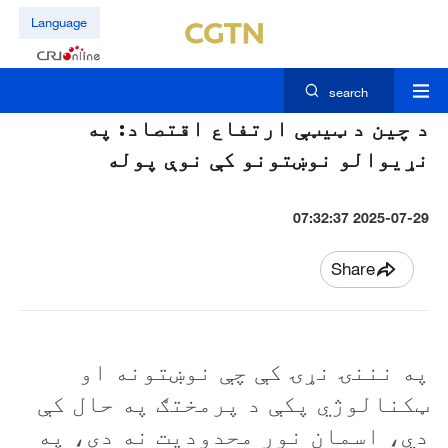
Language
search
د چين د ټيټې ارتفاع اقتصاد: په
نړيوالو نوښتونو کې نوې پوله
2025-07-29 07:32:37
Share
په نننۍ نړۍ کې چې نوښتونه او
ټکنالوژي پکې د پرمختګ په حال کې
دي، اسمان نور محدوديت نه دی، په