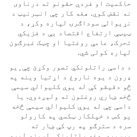
حاکميت او فردي حقونو ته درناوی
نه نقض کوي. هغه کار چې انټرنيټ د
نړيوالې سوداګرۍ لپاره وکړ، د
ټيټې ارتفاع اقتصاد یې د فزيکي
تحرک، عامې روغتيا او چټک غبرګون
لپاره کولی شي.
د داسې راتلونکي تصور وکړئ چې ٍيو
ډرون د يوه ناروغ د اړتيا وينه په
څو دقيقو کې له يوې کليوالي سيمې
څخه ښاري روغتون ته ولېږدوي. يا
داسې چې له يوې کليوالي سيمې څخه
يو کس د خپلکار ټکسي په کارولو
سره د سترګو په رپ کې ښار ته
ورسيږي. دغه راتلونکې لسيزې ليرې