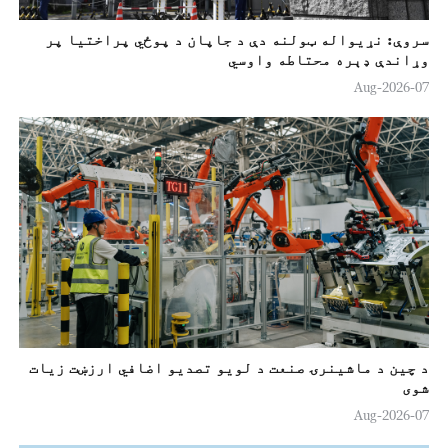
سروې: نړیواله ټولنه دې د جاپان د پوځي پراختیا پر
وړاندې ډېره محتاطه واوسي
07-Aug-2026
د چین د ماشینرۍ صنعت د لويو تصدیو اضافي ارزښت زيات
شوی
07-Aug-2026