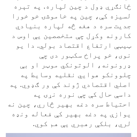
ځانګړي ډول د چين لپاره. په تېره
لسيزه کې، چين په خاموشۍ خو خورا
جديت سره د هغه څه لپاره بنيادي
کارونه وکړل چې متخصصين یې اوس د
ټيټې ارتفاع اقتصاد بولي. دا يو
نوی، خو پراخ سکټور دی چې
ډرونونه، الوتونکي موټر او بې
چلوونکو هوايي نقليه وسايط په
اصلي اقتصادي ژوند کې ور ګډوي. په
داسې حال کې چې نوره نړۍ په
احتياط سره دغه بهير څاري، چين نه
يوازې په دغه بهير کې فعاله ونډه
لري، بلکې رهبري یې هم کوي.