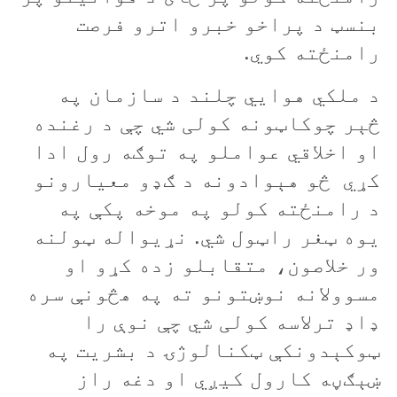
بنسټ د پراخو خبرو اترو فرصت
رامنځته کوي.
د ملکي هوايي چلند د سازمان په
څېر چوکاټونه کولی شي چې د رغنده
او اخلاقي عواملو په توګه رول ادا
کړي څو هېوادونه د ګډو معيارونو
د رامنځته کولو په موخه پکې په
يوه ټغر راټول شي. نړيواله ټولنه
ور خلاصون، متقابلو زده کړو او
مسوولانه نوښتونو ته په هڅونې سره
ډاډ ترلاسه کولی شي چې نوې را
ټوکېدونکې ټکنالوژۍ د بشريت په
ښېګڼه کارول کيږي او دغه راز