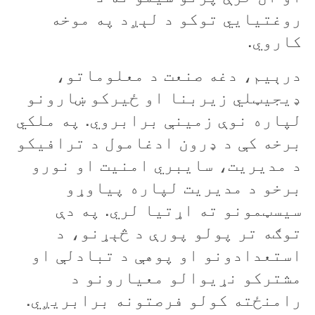
روغتيايي توکو د لېږد په موخه
کاروي.
درېيم، دغه صنعت د معلوماتو،
ډيجيټلي زيربنا او ځيرکو ښارونو
لپاره نوې زمينې برابروي. په ملکي
برخه کې د ډرون ادغامول د ترافيکو
د مديريت، سايبري امنيت او نورو
برخو د مديريت لپاره پياوړو
سيسټمونو ته اړتيا لري. په دې
توګه تر پولو پورې د څېړنو، د
استعدادونو او پوهې د تبادلې او
مشترکو نړيوالو معيارونو د
رامنځته کولو فرصتونه برابريږي.