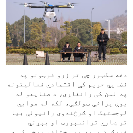
دغه سکټور چې تر زرو فوټونو په
فضايي حريم کې اقتصادي فعاليتونه
په لمن کې رانغاړي، د صنايعو له
يوې پراخې ټولګې، لکه له هوايي
لوجستيک او ګرځندوی رانيولې بيا
تر ښاري ترانسپورټ او بېړني
غبرګون پورې په مختلفو برخو کې د