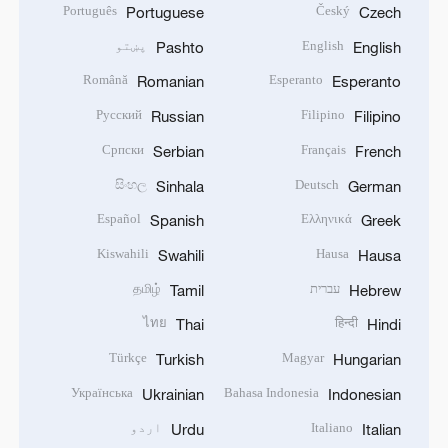
Português
Český
Portuguese
Czech
English
پښتو
Pashto
English
Română
Esperanto
Romanian
Esperanto
Русский
Filipino
Russian
Filipino
Српски
Français
Serbian
French
සිංහල
Deutsch
Sinhala
German
Español
Ελληνικά
Spanish
Greek
Kiswahili
Hausa
Swahili
Hausa
עברית
தமிழ்
Tamil
Hebrew
ไทย
हिन्दी
Thai
Hindi
Türkçe
Magyar
Turkish
Hungarian
Українська
Bahasa Indonesia
Ukrainian
Indonesian
Italiano
اردو
Urdu
Italian