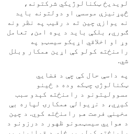
لويديځ ټکنالوژيکي شرکتونه،
څېړنيزې موسسې او دولتونه بايد
نه يوازې چين ته د رقيب په نظر ونه
ګوري، بلکې بايد د يوه امن، تعامل
وړ او اخلاقي اړيکو سيسټم په
رامنځته کولو کې اړين همکار وبلل
شي.
په داسې حال کې چې د فضايي
ټکنالوژۍ چټکه وده د ځينو
مسووليتونو د رامنځته کېدو سبب
کيږي، د نړيوالې همکارۍ لپاره بې
مخينې فرصت هم رامنځته کوي. د چين
د هوايي سیسټمونو ظهور د درزونو د
رامنځته کولو پر ځای د قوانينو پر