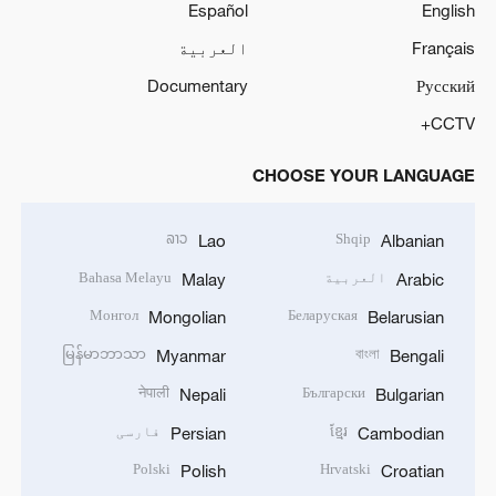
Español
English
Français
العربية
Documentary
Русский
CCTV+
CHOOSE YOUR LANGUAGE
ລາວ
Shqip
Lao
Albanian
العربية
Bahasa Melayu
Malay
Arabic
Монгол
Беларуская
Mongolian
Belarusian
မြန်မာဘာသာ
বাংলা
Myanmar
Bengali
नेपाली
Български
Nepali
Bulgarian
ខ្មែរ
فارسی
Persian
Cambodian
Polski
Hrvatski
Polish
Croatian