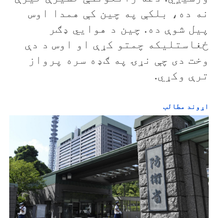
نه ده، بلکې په چين کې همدا اوس
پيل شوې ده. چين د هوايي ډګر
ځغاستليکه چمتو کړې او اوس د دې
وخت دی چې نړۍ په ګډه سره پرواز
ترې وکړي.
اړوند مطالب