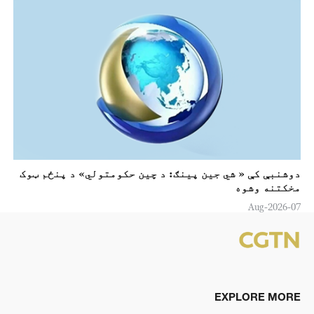
دوشنبې کې « شي جين پینګ: د چين حکومتولي» د پنځم ټوک
مخکتنه وشوه
07-Aug-2026
EXPLORE MORE