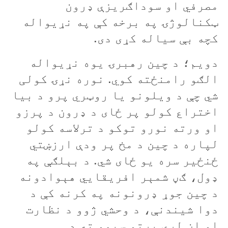
مصرفي او سوداګريزې ډرون
ټکنالوژۍ په برخه کې په نړيواله
کچه بې سياله کړی دی.
دويم؛ د چين رهبرۍ يوه نړيواله
الګو رامنځته کوي. نوره نړۍ کولی
شي چې د ويلونو يا روټري پرو د بيا
اختراع کولو پر ځای د ډرون د پرزو
او ورته نورو توکو د ترلاسه کولو
لپاره د چين د مخ پر ودې ارزښتي
ځنځير سره يو ځای شي. د بېلګې په
ډول، ګڼ شمېر افريقايي هېوادونه
د چين جوړ ډرونونه په کرنه کې د
دوا شيندنې، د وحشي ژوو د نظارت
او ان لرې پرتو سيمو ته د