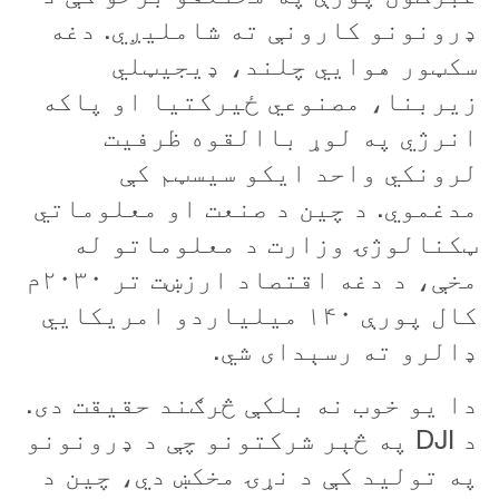
ډرونونو کارونې ته شامليږي. دغه
سکټور هوايي چلند، ډيجيټلي
زيربنا، مصنوعي ځيرکتيا او پاکه
انرژي په لوړ باالقوه ظرفيت
لرونکي واحد ايکو سيسټم کې
مدغموي. د چين د صنعت او معلوماتي
ټکنالوژۍ وزارت د معلوماتو له
مخې، د دغه اقتصاد ارزښت تر ۲۰۳۰م
کال پورې ۱۴۰ ميلياردو امريکايي
ډالرو ته رسېدای شي.
دا يو خوب نه بلکې څرګند حقيقت دی.
د
DJI
په څېر شرکتونو چې د ډرونونو
په توليد کې د نړۍ مخکښ دي، چين د