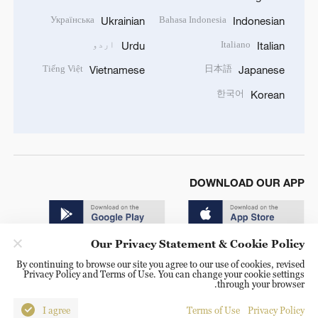
Українська
Bahasa Indonesia
Ukrainian
Indonesian
Italiano
اردو
Urdu
Italian
Tiếng Việt
日本語
Vietnamese
Japanese
한국어
Korean
DOWNLOAD OUR APP
Our Privacy Statement & Cookie Policy
By continuing to browse our site you agree to our use of cookies, revised
Privacy Policy and Terms of Use. You can change your cookie settings
through your browser.
© China Radio International.CRI. All Rights Reserved. 16A
Shijingshan Road, Beijing, China. 100040
I agree
Terms of Use
Privacy Policy