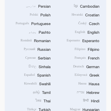
ខ្មែរ
فارسی
Persian
Cambodian
Polski
Hrvatski
Polish
Croatian
Português
Český
Portuguese
Czech
English
پښتو
Pashto
English
Română
Esperanto
Romanian
Esperanto
Русский
Filipino
Russian
Filipino
Српски
Français
Serbian
French
සිංහල
Deutsch
Sinhala
German
Español
Ελληνικά
Spanish
Greek
Kiswahili
Hausa
Swahili
Hausa
עברית
தமிழ்
Tamil
Hebrew
ไทย
हिन्दी
Thai
Hindi
Türkçe
Magyar
Turkish
Hungarian