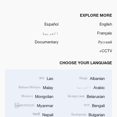
EXPLORE MORE
Español
English
Français
العربية
Documentary
Русский
CCTV+
CHOOSE YOUR LANGUAGE
ລາວ
Shqip
Lao
Albanian
العربية
Bahasa Melayu
Malay
Arabic
Монгол
Беларуская
Mongolian
Belarusian
မြန်မာဘာသာ
বাংলা
Myanmar
Bengali
नेपाली
Български
Nepali
Bulgarian