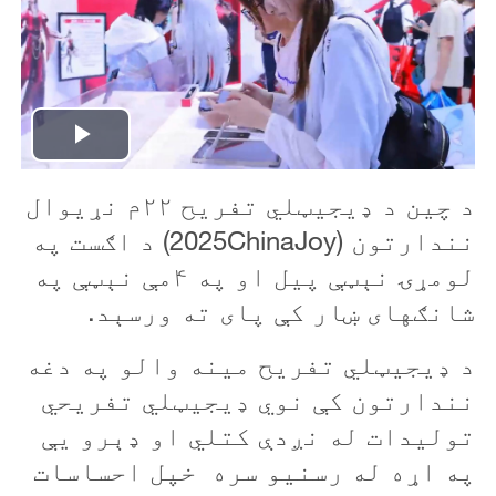
P
د چين د ډيجيټلي تفريح ۲۲م نړیوال
l
نندارتون (2025ChinaJoy) د اګست په
a
لومړۍ نېټې پيل او په ۴مې نېټې په
y
شانګهای ښار کې پای ته ورسېد.
V
د ډيجيټلي تفريح مينه والو په دغه
نندارتون کې نوي ډيجيټلي تفريحي
i
توليدات له نږدې کتلي او ډېرو یې
d
په اړه له رسنيو سره خپل احساسات