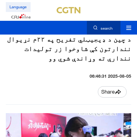
Language
search
د چين د ډيجيټلي تفريح په ۲۲م نړیوال
نندارتون کې شاوخوا زر تولیدات
نندارې ته وړاندې شوي وو
2025-08-05 06:46:31
Share