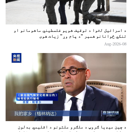
د اسرائيل لخوا د توقيف شویو فلسطیني ماشومانو او
تنکي ځوانانو شمېر "د پام وړ" زیات شوی
08-Aug-2026
د چين ميډيا ګروپ د ملګرو ملتونو د اقلیمي بدلون