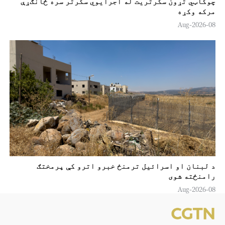
چوکاټي تړون سکرتريت له اجرایوي سکرتر سره ځانګړې
مرکه وکړه
08-Aug-2026
د لبنان او اسرائیل ترمنځ خبرو اترو کې پرمختګ
رامنځته شوی
08-Aug-2026