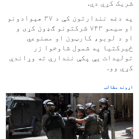
شریک کړي دي.
e
o
په دغه نندارتون کې د ۳۷ هېوادونو
او سيمو ۷۴۳ شرکتونو ګډون کړی و
او د لوبو، کارټون او مصنوعي
ځيرکتيا په شمول شاوخوا زر
توليدات يې پکې نندارې ته وړاندې
کړي وو.
اړوند مطالب