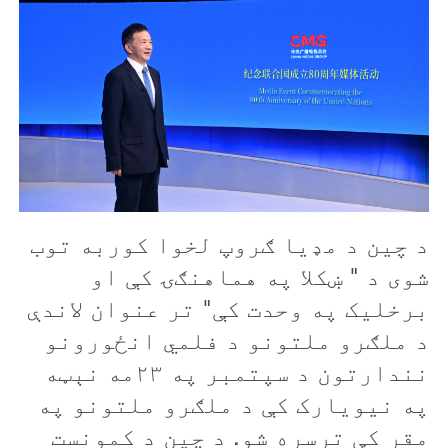
د چین د مډیا ګروپ لخوا کوربه توب
شوی د " ښکلا په هماهنګۍ کې او
برخلیک په وحدت کې" تر عنوان لاندې
د ملګرو ملتونو د فلمي انځورونو
نندارتون د سپتمبر په ۲۳مه نېټه
په نیویارک کې د ملګرو ملتونو په
مقر کې ترسره شو. د چین د کمونست