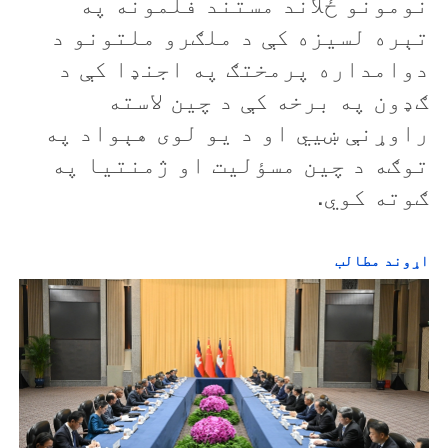
نومونو ځلاند مستند فلمونه په
تېره لسيزه کې د ملګرو ملتونو د
دوامداره پرمختګ په اجنډا کې د
ګډون په برخه کې د چين لاسته
راوړنې ښيي او د يو لوی هېواد په
توګه د چین مسؤليت او ژمنتيا په
ګوته کوي.
اړوند مطالب