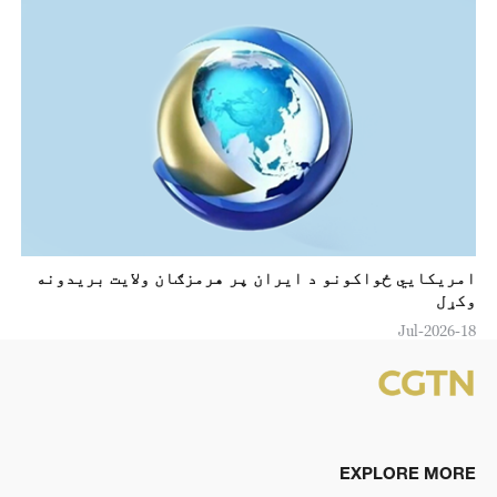
امريکايي ځواکونو د ايران پر هرمزګان ولايت بريدونه
وکړل
18-Jul-2026
EXPLORE MORE