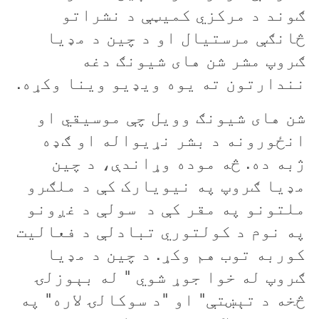
ګوند د مرکزي کمیټې د نشراتو
څانګې مرستیال او د چین د مډیا
ګروپ مشر شن های شیونګ دغه
نندارتون ته یوه ویډیو وینا وکړه.
شن های شیونګ وویل چې موسیقي او
انځورونه د بشر نړیواله او ګډه
ژبه ده. څه موده وړاندې، د چین
مډیا ګروپ په نیویارک کې د ملګرو
ملتونو په مقر کې د سولې د غږونو
په نوم د کولتوري تبادلې د فعالیت
کوربه توب هم وکړ. د چین د مډیا
ګروپ له خوا جوړ شوي " له بېوزلۍ
څخه د تېښتې" او "د سوکالۍ لاره" په