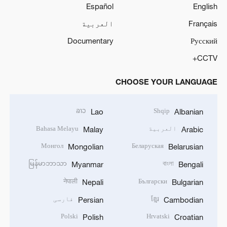
Español
English
Français
العربية
Documentary
Русский
CCTV+
CHOOSE YOUR LANGUAGE
ລາວ
Shqip
Lao
Albanian
العربية
Bahasa Melayu
Malay
Arabic
Монгол
Беларуская
Mongolian
Belarusian
မြန်မာဘာသာ
বাংলা
Myanmar
Bengali
नेपाली
Български
Nepali
Bulgarian
ខ្មែរ
فارسی
Persian
Cambodian
Polski
Hrvatski
Polish
Croatian