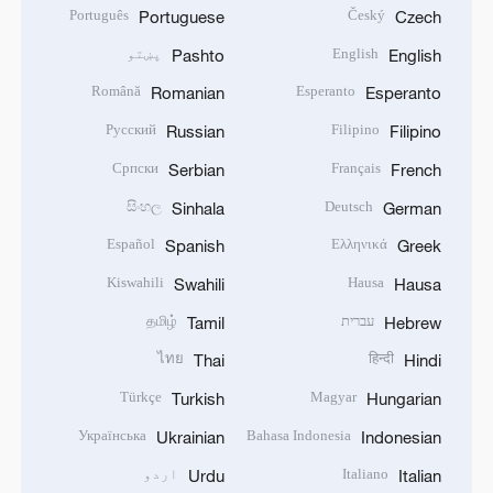
Português
Český
Portuguese
Czech
English
پښتو
Pashto
English
Română
Esperanto
Romanian
Esperanto
Русский
Filipino
Russian
Filipino
Српски
Français
Serbian
French
සිංහල
Deutsch
Sinhala
German
Español
Ελληνικά
Spanish
Greek
Kiswahili
Hausa
Swahili
Hausa
עברית
தமிழ்
Tamil
Hebrew
ไทย
हिन्दी
Thai
Hindi
Türkçe
Magyar
Turkish
Hungarian
Українська
Bahasa Indonesia
Ukrainian
Indonesian
Italiano
اردو
Urdu
Italian