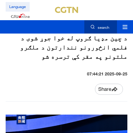
Language
search
د چین مډیا ګروپ له خوا جوړ شوی د
فلمي انځورونو نندارتون د ملګرو
ملتونو په مقر کې ترسره شو
2025-09-25 07:44:21
Share