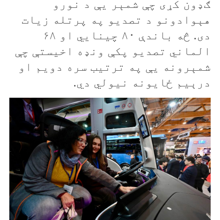
ګډون کړی چې شمېر يې د نورو
هېوادونو د تصديو په پرتله زيات
دی. څه باندې ۸۰ چينايي او ۶۸
الماني تصديو پکې ونډه اخيستې چې
شمېرونه يې په ترتيب سره دويم او
درېيم ځايونه نيولي دي.