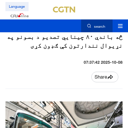
Language
search
څه باندې ۸۰ چينايي تصديو د بسونو په
نړيوال نندارتون کې ګډون کړی
2025-10-08 07:37:42
Share