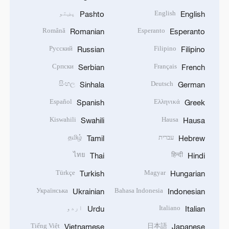
English
پښتو
Pashto
English
Română
Esperanto
Romanian
Esperanto
Русский
Filipino
Russian
Filipino
Српски
Français
Serbian
French
සිංහල
Deutsch
Sinhala
German
Español
Ελληνικά
Spanish
Greek
Kiswahili
Hausa
Swahili
Hausa
עברית
தமிழ்
Tamil
Hebrew
ไทย
हिन्दी
Thai
Hindi
Türkçe
Magyar
Turkish
Hungarian
Українська
Bahasa Indonesia
Ukrainian
Indonesian
Italiano
اردو
Urdu
Italian
Tiếng Việt
日本語
Vietnamese
Japanese