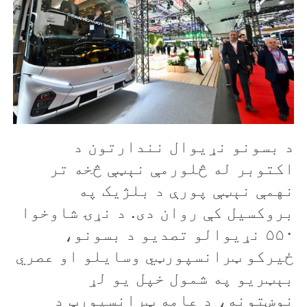
د بسونو نړيوال نندارتون د
اکتوبر له څلورمې نېټې څخه تر
نهمې نېټې پورې د بلژيک په
بروکسيل کې روان دی. د نړۍ شاوخوا
۵۵۰ نړیوالو تصديو د بسونو،
ځيرکو ټرانسپورټي وسايلو او عصري
بېټريو په شمول خپل يو لړ
نوښتونه، د عامه ټرانسپورټ د