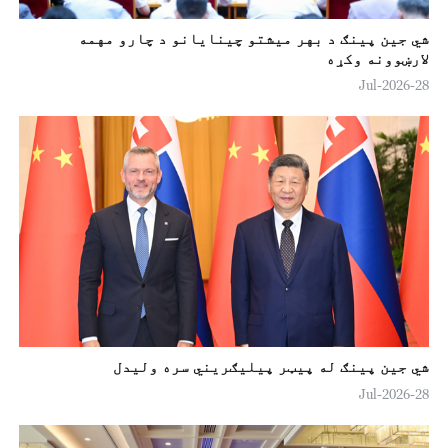
شي جین پینګ د بهر میشتو چينايانو د چارو مهمه
لارښوونه وکړه
28-Jul-2026
شي جین پينګ له پيټر پيليګريني سره ولیدل
28-Jul-2026