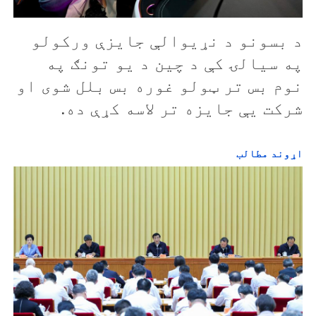
د بسونو د نړيوالې جايزې ورکولو
په سيالۍ کې د چين د يو تونګ په
نوم بس تر ټولو غوره بس بلل شوی او
شرکت يې جايزه تر لاسه کړې ده.
اړوند مطالب