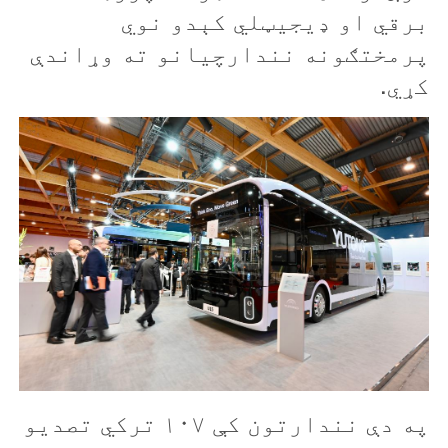
برقي او ډيجيټلي کېدو نوي
پرمختګونه نندارچيانو ته وړاندې
کړي.
په دې نندارتون کې ۱۰۷ ترکي تصديو