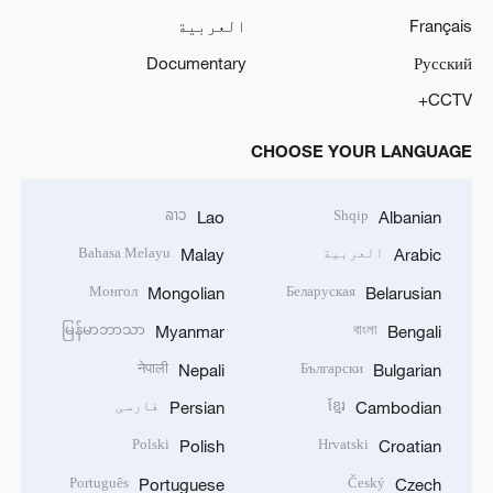
Français
العربية
Documentary
Русский
CCTV+
CHOOSE YOUR LANGUAGE
ລາວ
Shqip
Lao
Albanian
العربية
Bahasa Melayu
Malay
Arabic
Монгол
Беларуская
Mongolian
Belarusian
မြန်မာဘာသာ
বাংলা
Myanmar
Bengali
नेपाली
Български
Nepali
Bulgarian
ខ្មែរ
فارسی
Persian
Cambodian
Polski
Hrvatski
Polish
Croatian
Português
Český
Portuguese
Czech