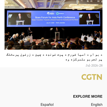
د بو او د اسيا فورم د پرت غونډه د چين د زرغون پرمختګ
پر تجربو متمرکزه وه
28-Jul-2026
EXPLORE MORE
Español
English