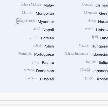
Bahasa Melayu
Malay
Deutsch
Germa
Монгол
Mongolian
Ελληνικά
Gree
မြန်မာဘာသာ
Myanmar
Hausa
Haus
Hebre
עברית
Nepali
नेपाली
Hind
हिन्दी
Persian
فارسی
Polski
Polish
Magyar
Hungaria
Português
Portuguese
Bahasa Indonesia
Indonesia
Italia
Italiano
Pashto
پښتو
Română
Romanian
日本語
Japanes
Русский
Russian
한국어
Korea