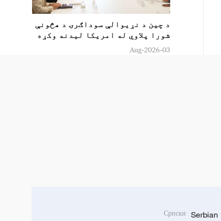
د چين د نړيوالې سوداګرۍ د هڅونې
شورا پلاوي له امریکا لیدنه وکړه
03-Aug-2026
Српски
Serbian