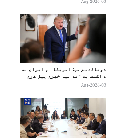
03-Aug-2026
ډونالډ ټرمپ: امريکا او ايران به
د اګست په ۳مه بیا خبرې پیل کړي
03-Aug-2026