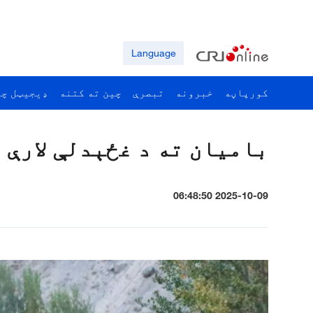
Language
کورپاڼه
خبرونه
تبصرې
چين ته کتنه
ډيجيټل چي
بامیان ته د غځېدلې لارې 
2025-10-09 06:48:50