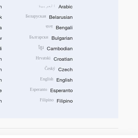
Arabic
العربية
n
k
Беларуская
Belarusian
a
বাংলা
Bengali
w
Български
Bulgarian
i
ខ្មែរ
Cambodian
n
Hrvatski
Croatian
n
Český
Czech
n
English
English
e
Esperanto
Esperanto
n
Filipino
Filipino