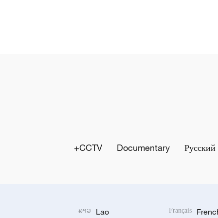
CCTV+
Documentary
Русский
ລາວ
Lao
Français
Frenc