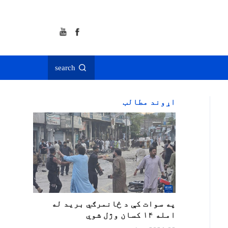
search
اړوند مطالب
په سوات کې د ځانمرګي برید له
امله ۱۴ کسان وژل شوي