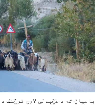
بامیان ته د غځېدلې لارې ترڅنګ د 