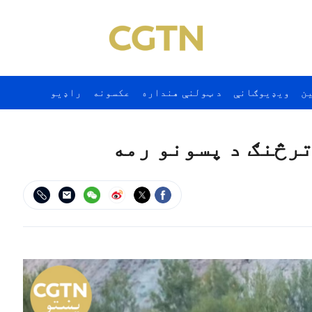
ن
ويډيوګانې
د ټولنې هنداره
عکسونه
راډيو
ترڅنګ د پسونو رمه