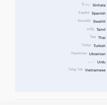
සිංහල
Sinhala
Español
Spanish
Kiswahili
Swahili
தமிழ்
Tamil
ไทย
Thai
Türkçe
Turkish
Українська
Ukrainian
Urdu
اردو
Tiếng Việt
Vietnamese