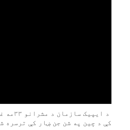
د ايپیک
کې د چین په شن جن ښار کې ترسره شي