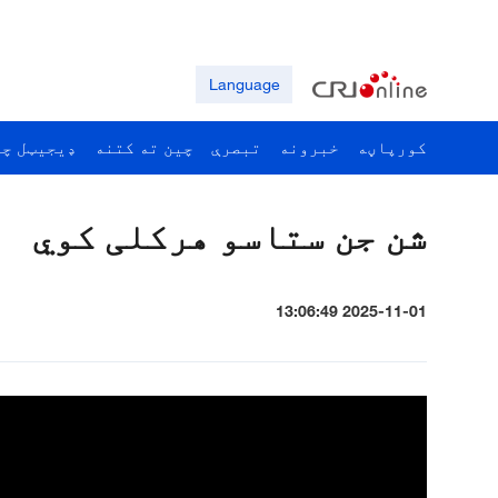
Language
کورپاڼه
خبرونه
تبصرې
چين ته کتنه
ډيجيټل چي
شن جن ستاسو هرکلی کوي
2025-11-01 13:06:49