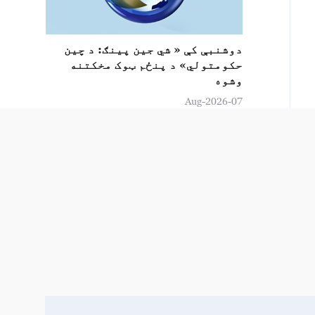
دوشنبې کې « شي جين پینګ: د چين
حکومتولي» د پنځم ټوک مخکتنه
وشوه
07-Aug-2026