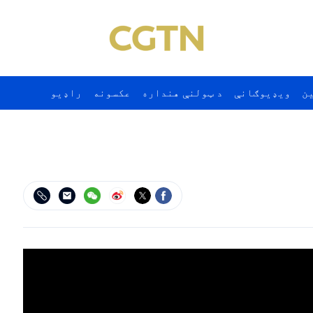
ن
ويډيوګانې
د ټولنې هنداره
عکسونه
راډيو