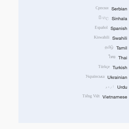
Српски
Serbian
සිංහල
Sinhala
Español
Spanish
Kiswahili
Swahili
தமிழ்
Tamil
ไทย
Thai
Türkçe
Turkish
Українська
Ukrainian
Urdu
اردو
Tiếng Việt
Vietnamese