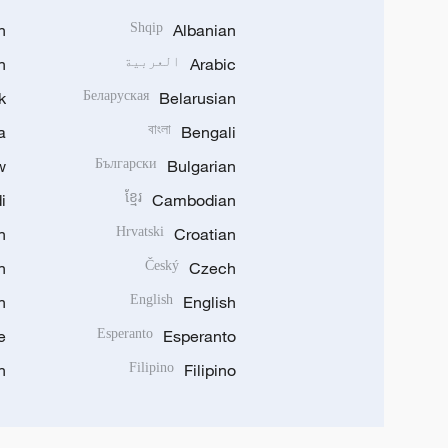
h
Shqip
Albanian
Arabic
العربية
n
k
Беларуская
Belarusian
a
বাংলা
Bengali
w
Български
Bulgarian
i
ខ្មែរ
Cambodian
n
Hrvatski
Croatian
n
Český
Czech
n
English
English
e
Esperanto
Esperanto
n
Filipino
Filipino