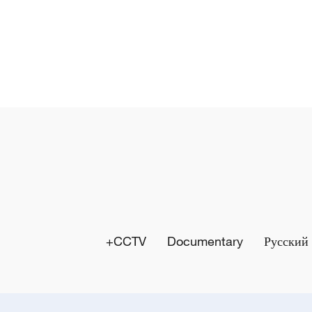
y
V
i
d
e
o
CCTV+
Documentary
Русский