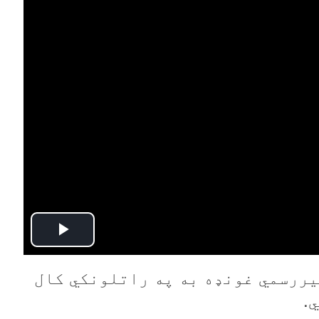
P
l
 سازمان د مشرانو ۳۳مه غیررسمي غونډه به په راتلونکي کال
.
a