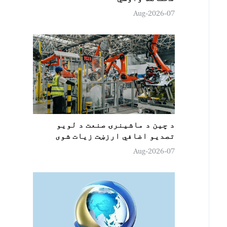
07-Aug-2026
د چین د ماشینرۍ صنعت د لويو
تصدیو اضافي ارزښت زيات شوی
07-Aug-2026