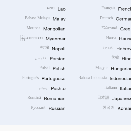
ລາວ
Lao
Français
Frenc
Bahasa Melayu
Malay
Deutsch
Germa
Монгол
Mongolian
Ελληνικά
Gree
မြန်မာဘာသာ
Myanmar
Hausa
Haus
Hebre
עברית
Nepali
नेपाली
Hind
हिन्दी
Persian
فارسی
Polski
Polish
Magyar
Hungaria
Português
Portuguese
Bahasa Indonesia
Indonesia
Italia
Italiano
Pashto
پښتو
Română
Romanian
日本語
Japanes
Русский
Russian
한국어
Korea