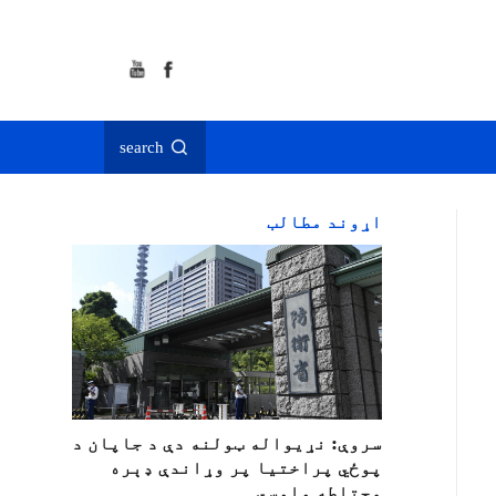
search
اړوند مطالب
سروې: نړیواله ټولنه دې د جاپان د
پوځي پراختیا پر وړاندې ډېره
محتاطه واوسي