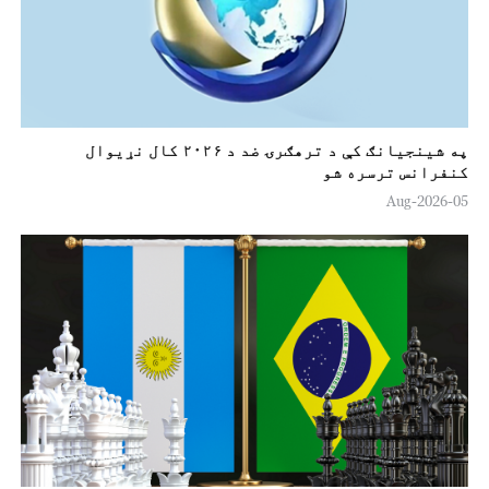
په شينجيانګ کې د ترهګرۍ ضد د ۲۰۲۶ کال نړیوال
کنفرانس ترسره شو
05-Aug-2026