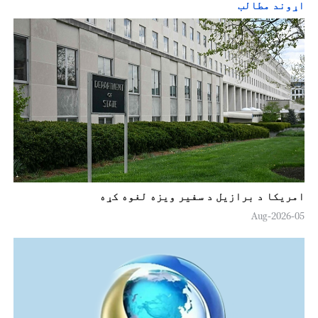
اړوند مطالب
امریکا د برازیل د سفیر ویزه لغوه کړه
05-Aug-2026