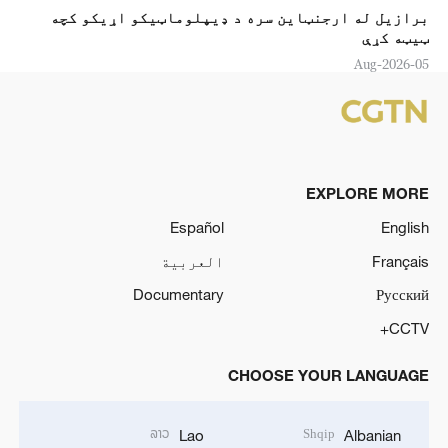
برازیل له ارجنټاین سره د ډیپلوماټیکو اړیکو کچه
ټیټه کړې
05-Aug-2026
EXPLORE MORE
Español
English
Français
العربية
Documentary
Русский
CCTV+
CHOOSE YOUR LANGUAGE
ລາວ
Shqip
Lao
Albanian