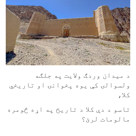
د میدان وردګ ولایت په جلګه
ولسوالۍ کې یوه پخوانۍ او تاریخي
کلا،
تاسو د دې کلا د تاريخ په اړه څومره
مالومات لرئ؟