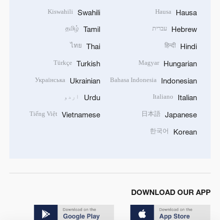
Kiswahili
Hausa
Swahili
Hausa
עברית
தமிழ்
Tamil
Hebrew
ไทย
हिन्दी
Thai
Hindi
Türkçe
Magyar
Turkish
Hungarian
Українська
Bahasa Indonesia
Ukrainian
Indonesian
Italiano
اردو
Urdu
Italian
Tiếng Việt
日本語
Vietnamese
Japanese
한국어
Korean
DOWNLOAD OUR APP