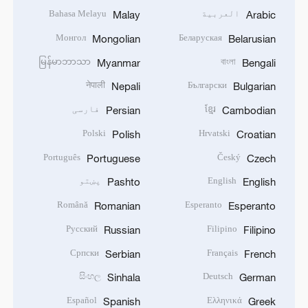
العربية
Bahasa Melayu
Malay
Arabic
Монгол
Беларуская
Mongolian
Belarusian
မြန်မာဘာသာ
বাংলা
Myanmar
Bengali
नेपाली
Български
Nepali
Bulgarian
ខ្មែរ
فارسی
Persian
Cambodian
Polski
Hrvatski
Polish
Croatian
Português
Český
Portuguese
Czech
English
پښتو
Pashto
English
Română
Esperanto
Romanian
Esperanto
Русский
Filipino
Russian
Filipino
Српски
Français
Serbian
French
සිංහල
Deutsch
Sinhala
German
Español
Ελληνικά
Spanish
Greek