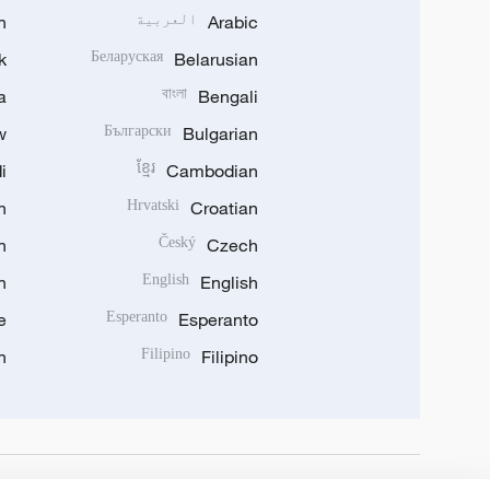
Arabic
العربية
n
k
Беларуская
Belarusian
a
বাংলা
Bengali
w
Български
Bulgarian
i
ខ្មែរ
Cambodian
n
Hrvatski
Croatian
n
Český
Czech
n
English
English
e
Esperanto
Esperanto
n
Filipino
Filipino