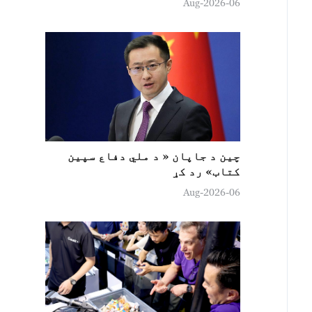
06-Aug-2026
چين د جاپان « د ملي دفاع سپين
کتاب» رد کړ
06-Aug-2026