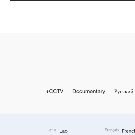
l
a
y
V
i
d
e
CCTV+
Documentary
Русский
o
ລາວ
Lao
Français
Frenc