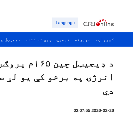
Language
کورپاڼه
خبرونه
تبصرې
چين ته کتنه
ډيجيټل چي
د ډيجيټل چي
انرژۍ په برخو کې يو لړ س
دي
2026-02-26 02:07:55