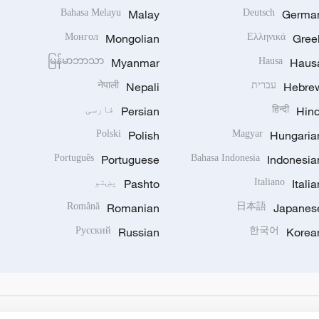
Bahasa Melayu
Malay
Deutsch
Germa
Монгол
Mongolian
Ελληνικά
Gree
မြန်မာဘာသာ
Myanmar
Hausa
Haus
Hebre
עברית
Nepali
नेपाली
Hind
हिन्दी
Persian
فارسی
Polski
Polish
Magyar
Hungaria
Português
Portuguese
Bahasa Indonesia
Indonesia
Italia
Italiano
Pashto
پښتو
Română
Romanian
日本語
Japanes
Русский
Russian
한국어
Korea