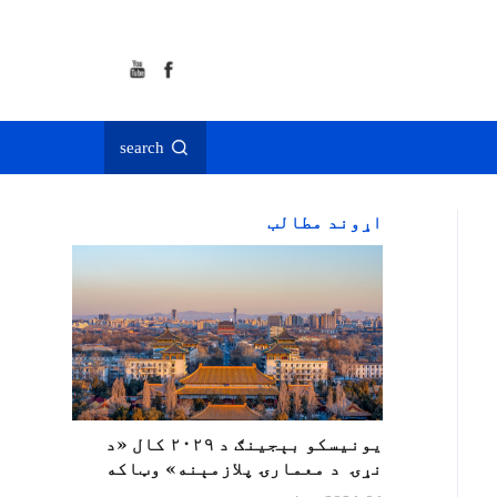
search
اړوند مطالب
یونیسکو بېجینګ د ۲۰۲۹ کال «د
نړۍ د معمارۍ پلازمېنه» وټاکه