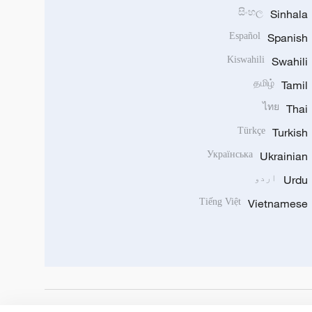
සිංහල
Sinhala
Español
Spanish
Kiswahili
Swahili
தமிழ்
Tamil
ไทย
Thai
Türkçe
Turkish
Українська
Ukrainian
Urdu
اردو
Tiếng Việt
Vietnamese