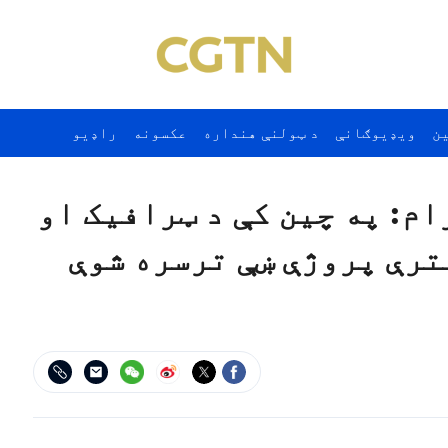
ن
ويډيوګانې
د ټولنې هنداره
عکسونه
راډيو
ن ۱۶۵م پروګرام: په چين کې د ټرافيک او
ترې پروژې ښې ترسره شوې