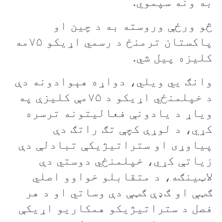
به ونه سپموي.
څو ورځې وروسته به د چين او
پاکستان ترمنځ د رسمي اړيکو ۷۵مه
کليزه پيل شي.
وانګ يي ويلي، دواړه هېوادونه دې
د خپلمنځي اړيکو د ۷۵مې کليزې په
وياړ د يادونې فعاليتونه ترسره
کړي، د لوړې کچې تګ راتګ دې
پياوړی او ستراتيژيکې تبادلې دې
زياتې کړي، خپلمنځي دوستي دې
لاټينګه، د متقابلو خواوو اصلي
ګټې او ګډې ګټې دې وساتي او د هر
فصل د ستراتيژيکو همکاريو اړيکې