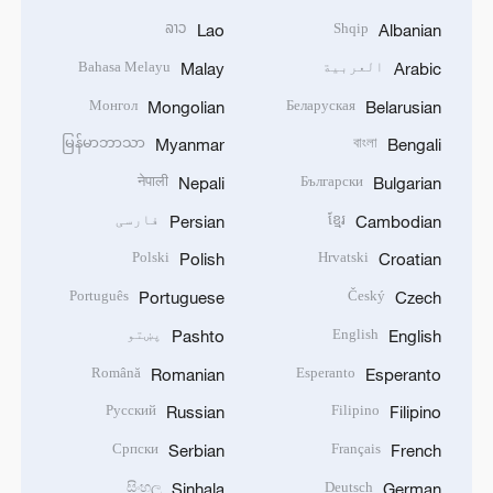
ລາວ
Shqip
Lao
Albanian
العربية
Bahasa Melayu
Malay
Arabic
Монгол
Беларуская
Mongolian
Belarusian
မြန်မာဘာသာ
বাংলা
Myanmar
Bengali
नेपाली
Български
Nepali
Bulgarian
ខ្មែរ
فارسی
Persian
Cambodian
Polski
Hrvatski
Polish
Croatian
Português
Český
Portuguese
Czech
English
پښتو
Pashto
English
Română
Esperanto
Romanian
Esperanto
Русский
Filipino
Russian
Filipino
Српски
Français
Serbian
French
සිංහල
Deutsch
Sinhala
German