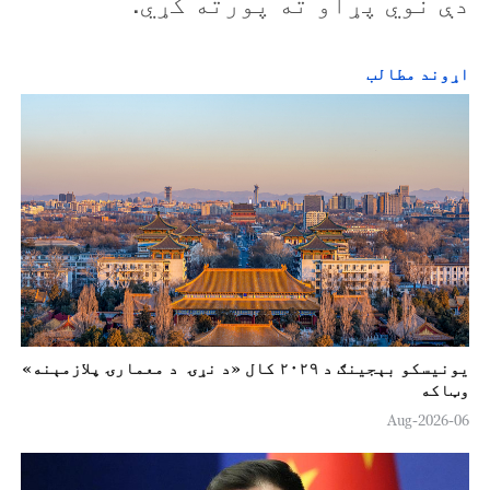
دې نوي پړاو ته پورته کړي.
اړوند مطالب
یونیسکو بېجینګ د ۲۰۲۹ کال «د نړۍ د معمارۍ پلازمېنه»
وټاکه
06-Aug-2026