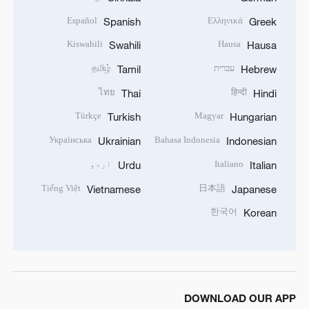
Español
Ελληνικά
Spanish
Greek
Kiswahili
Hausa
Swahili
Hausa
עברית
தமிழ்
Tamil
Hebrew
ไทย
हिन्दी
Thai
Hindi
Türkçe
Magyar
Turkish
Hungarian
Українська
Bahasa Indonesia
Ukrainian
Indonesian
Italiano
اردو
Urdu
Italian
Tiếng Việt
日本語
Vietnamese
Japanese
한국어
Korean
DOWNLOAD OUR APP