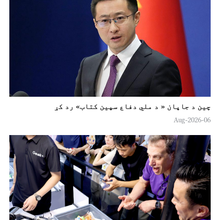
چين د جاپان « د ملي دفاع سپين کتاب» رد کړ
06-Aug-2026