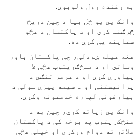
به رغنده رول ولوبوي.
وانګ يي يو ځل بيا د چين دريځ
څرګند کړی او د پاکتسان د هڅو
ستاينه يې کړې ده.
هغه هيله ښودلې، چې پاکستان باور
وساتي او د منځګړيتوب هڅې لا
پياوړې کړي او د هرمز تنګي د
پرانيستنې او د سيمه ييزې سولې د
بيارغونې لپاره خدمتونه وکړي.
وانګ يي زياته کړې، چين به د
منځګړيتوب په برخه کې د پاکستان
ملاتړ ته دوام ورکړي او خپلې هڅې