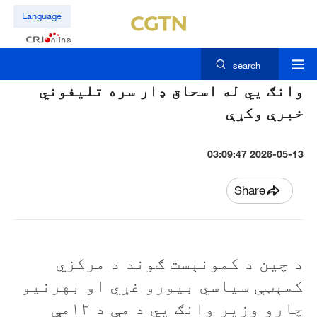
Language
search
وانګ يي له اسحاق ډار سره تليفوني
خبرې وکړې
2026-05-13 03:09:47
Share
د چين د کمونېست ګوند د مرکزي
کمېټې سياسي بيورو غړي او بهرنيو
چارو وزير وانګ يي د مې د ۱۲مې