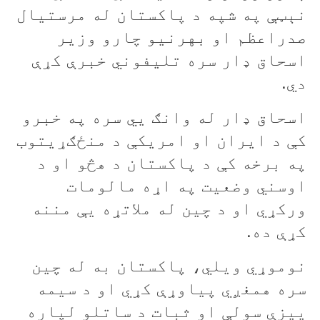
نېټې په شپه د پاکستان له مرستيال
صدراعظم او بهرنيو چارو وزير
اسحاق ډار سره تليفوني خبرې کړې
دي.
اسحاق ډار له وانګ يي سره په خبرو
کې د ايران او امريکې د منځګړيتوب
په برخه کې د پاکستان د هڅو او د
اوسني وضعيت په اړه مالومات
ورکړي او د چين له ملاتړه یې مننه
کړې ده.
نوموړي ويلي، پاکستان به له چين
سره همغږي پياوړې کړي او د سيمه
ييزې سولې او ثبات د ساتلو لپاره