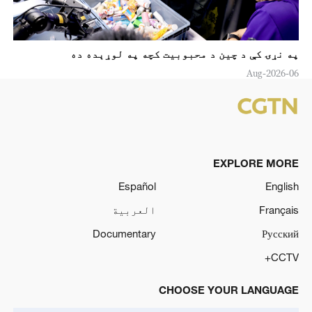
په نړۍ کې د چين د محبوبیت کچه په لوړېده ده
06-Aug-2026
EXPLORE MORE
Español
English
Français
العربية
Documentary
Русский
CCTV+
CHOOSE YOUR LANGUAGE