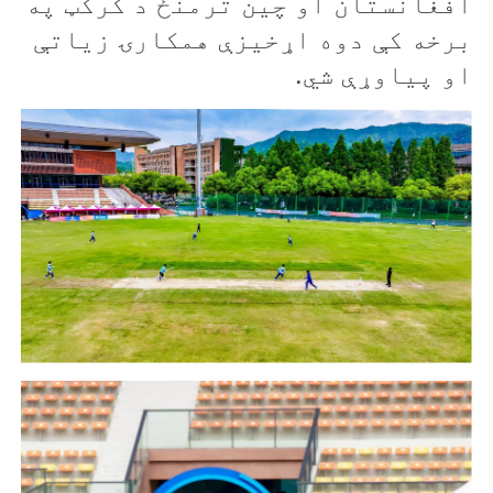
افغانستان او چین ترمنځ د کرکټ په
برخه کې دوه اړخیزې همکارۍ زیاتې
او پیاوړې شي
.