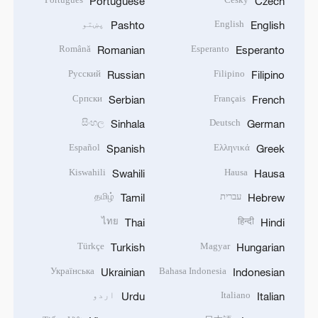
Portuguese
Czech
English
پښتو
Pashto
English
Română
Esperanto
Romanian
Esperanto
Русский
Filipino
Russian
Filipino
Српски
Français
Serbian
French
සිංහල
Deutsch
Sinhala
German
Español
Ελληνικά
Spanish
Greek
Kiswahili
Hausa
Swahili
Hausa
עברית
தமிழ்
Tamil
Hebrew
ไทย
हिन्दी
Thai
Hindi
Türkçe
Magyar
Turkish
Hungarian
Українська
Bahasa Indonesia
Ukrainian
Indonesian
Italiano
اردو
Urdu
Italian