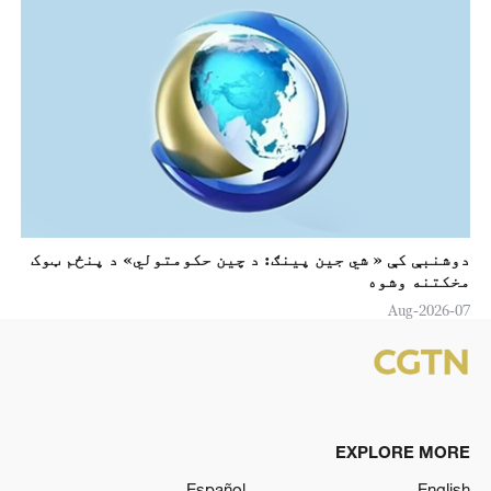
دوشنبې کې « شي جين پینګ: د چين حکومتولي» د پنځم ټوک
مخکتنه وشوه
07-Aug-2026
EXPLORE MORE
Español
English