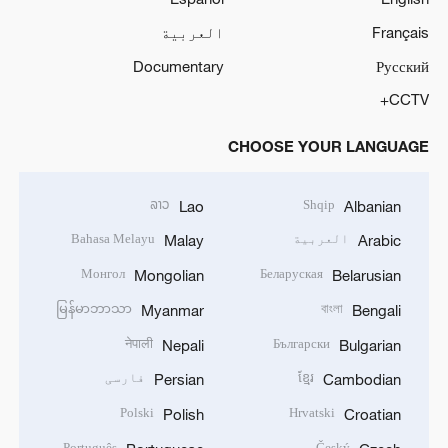
Français
العربية
Documentary
Русский
CCTV+
CHOOSE YOUR LANGUAGE
ລາວ
Shqip
Lao
Albanian
العربية
Bahasa Melayu
Malay
Arabic
Монгол
Беларуская
Mongolian
Belarusian
မြန်မာဘာသာ
বাংলা
Myanmar
Bengali
नेपाली
Български
Nepali
Bulgarian
ខ្មែរ
فارسی
Persian
Cambodian
Polski
Hrvatski
Polish
Croatian
Português
Český