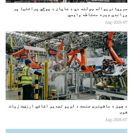
سروې: نړیواله ټولنه دې د جاپان د پوځي پراختیا پر
وړاندې ډېره محتاطه واوسي
07-Aug-2026
د چین د ماشینرۍ صنعت د لويو تصدیو اضافي ارزښت زيات
شوی
07-Aug-2026