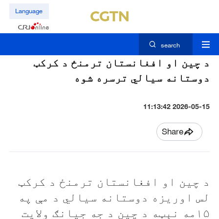
Language
search
د چين او افغانستان ترمنځ د کرکټ
دوستانه سيالي ترسره شوه
2026-05-15 11:13:42
Share
د چين او افغانستان ترمنځ د کرکټ
لس اوریزه دوستانه سيالي د مې په
۱۵مه نېټه د چين د جه جيانګ ولايت