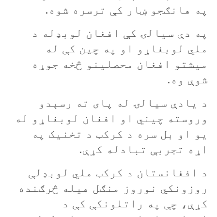
په هانګجو ښار کې ترسره شوه
.
په دې سيالۍ کې افغان لوبډله د
ملي لوبغاړو او په چین کې له
ميشتو افغان محصلينو څخه جوړه
شوې وه
.
د يادې سيالۍ له پای ته رسېدو
وروسته چيني او افغان لوبغاړو له
یو او بل سره د کرکټ د تخنيک په
اړه تجربې تبادله کړې
.
د افغانستان د کرکټ ملي لوبډلې
روزونکي نوروز منګل هیله څرګنده
کړې، چې په راتلونکې کې د