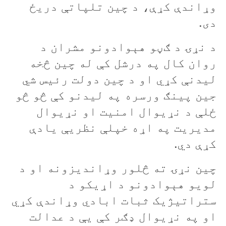
وړاندې کړې، د چين تلپاتې دريځ
دی.
د نړۍ د ګڼو هېوادونو مشران د
روان کال په درشل کې له چين څخه
ليدنې کړي او د چين دولت رئيس شي
جين پينګ ورسره په ليدنو کې څو څو
ځلې د نړيوال امنيت او نړيوال
مديريت په اړه خپلې نظريې يادې
کړې دي.
چين نړۍ ته څلور وړانديزونه او د
لويو هېوادونو د اړيکو د
ستراتيژيک ثبات ابادي وړاندې کړي
او په نړيوال ډګر کې يې د عدالت