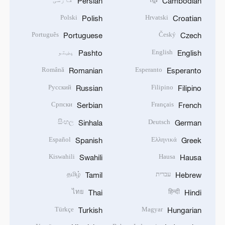
Persian
Cambodian
Polski
Hrvatski
Polish
Croatian
Português
Český
Portuguese
Czech
English
پښتو
Pashto
English
Română
Esperanto
Romanian
Esperanto
Русский
Filipino
Russian
Filipino
Српски
Français
Serbian
French
සිංහල
Deutsch
Sinhala
German
Español
Ελληνικά
Spanish
Greek
Kiswahili
Hausa
Swahili
Hausa
עברית
தமிழ்
Tamil
Hebrew
ไทย
हिन्दी
Thai
Hindi
Türkçe
Magyar
Turkish
Hungarian