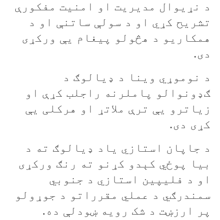
د نړيوال مديريت او امنيت مفکورې
تشريح کړي او د سولې ساتنې او د
همکاريو د هڅولو پيغام يې ورکړی
دی.
د نوموړي وينا د ډيالوګ د
ګډونوالو پاملرنه راجلب کړې او
زياترو يې ترې ملاتړ او هرکلی يې
کړی دی.
د جاپان استازي ياد ډيالوګ ته د
بيا پوځي کېدو کړنو ته رنګ ورکړی
او د فليپين استازي د جنوبي
سمندرګي د عملي مقرراتو د جوړولو
پر ارزښت د شک رويه ښودلې ده.