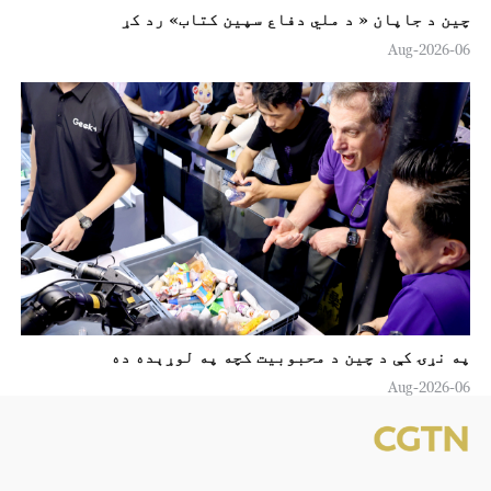
چين د جاپان « د ملي دفاع سپين کتاب» رد کړ
06-Aug-2026
په نړۍ کې د چين د محبوبیت کچه په لوړېده ده
06-Aug-2026