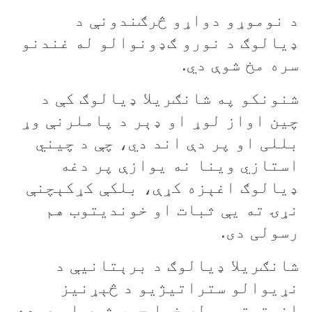
د نوموړو دواړو څرګندونې د
ډيالوګ د نورو ګډونوالو له غندنو
سره مخ شوې دي.
شنونکو په شانګريلا ډيالوګ کې د
چين اواز لوړ او ډېر د پاملرنې وړ
بللی او پر دې اند دي، چې د چيني
استازي وينا نه يوازې پر دغه
ډيالوګ اغېزه کړې، بلکې کړکېچنې
نړۍ ته يې ثبات او خونديتوب هم
رسولی دی.
شانګريلا ډیالوګ د برېتانيې د
نړيوالو ستراتيژيو د څېړنيز
انستېتيوټ له خوا جوړ شوی او عمده