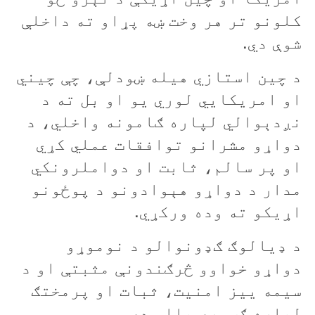
کلونو تر هر وخت ښه پړاو ته داخلې
شوې دي.
د چين استازي هيله ښودلې، چې چيني
او امريکايي لوري يو او بل ته د
نږدېوالي لپاره ګامونه واخلي، د
دواړو مشرانو توافقات عملي کړي
او پر سالم، ثابت او دواملرونکي
مدار د دواړو هېوادونو د پوځونو
اړيکو ته وده ورکړي.
د ډيالوګ ګډونوالو د نوموړو
دواړو خواوو څرګندونې مثبتې او د
سيمه ييز امنيت، ثبات او پرمختګ
لپاره ګټورې بللې دي.