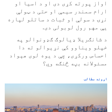
اواز پورته کړی دی او د اسيا او
ارام سمندر سيمې او حتی د ټولې
نړۍ د سولې او ثبات د ساتلو لپاره
يې مهم رول لوبولی دی.
د شانګريلا ډیالوګ ګډونوالو په
خپلو ويناوو کې نړيوالو ته دا
احساس ورکړی، چې د يوه لوی هېواد
مسئولانه بڼه څنګه وي؟
اړوند مطالب