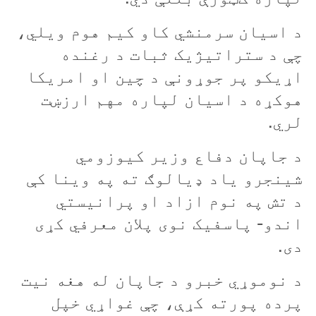
د اسيان سرمنشي کاو کيم هوم ويلي،
چې د ستراتيژيک ثبات د رغنده
اړيکو پر جوړونې د چين او امريکا
هوکړه د اسيان لپاره مهم ارزښت
لري.
د جاپان دفاع وزير کیوزومي
شینجرو ياد ډيالوګ ته په وينا کې
د تش په نوم ازاد او پرانیستي
اندو- پاسفیک نوی پلان معرفي کړی
دی.
د نوموړي خبرو د جاپان له هغه نيت
پرده پورته کړې، چې غواړي خپل