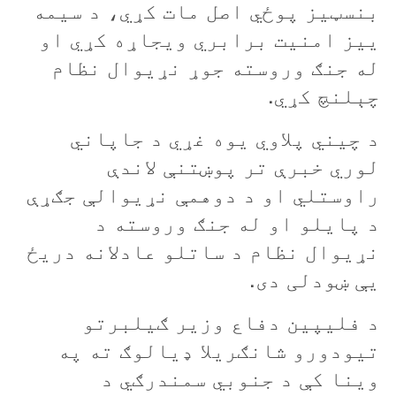
بنسټيز پوځي اصل مات کړي، د سيمه
ييز امنيت برابري ويجاړه کړي او
له جنګ وروسته جوړ نړيوال نظام
چېلنچ کړي.
د چيني پلاوي يوه غړي د جاپاني
لوري خبرې تر پوښتنې لاندې
راوستلي او د دوهمې نړيوالې جګړې
د پايلو او له جنګ وروسته د
نړيوال نظام د ساتلو عادلانه دريځ
يې ښودلی دی.
د فليپين دفاع وزير ګیلبرتو
تیودورو شانګريلا ډیالوګ ته په
وينا کې د جنوبي سمندرګي د