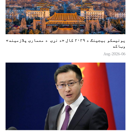
یونیسکو بېجینګ د ۲۰۲۹ کال «د نړۍ د معمارۍ پلازمېنه»
وټاکه
06-Aug-2026