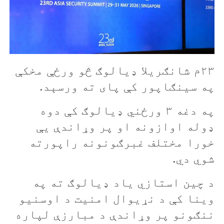
۲۳م شانګریلا ډیالوګ څو ورځې مخکې
په سینګاپور کې پای ته ورسېد.
په دغه ۳ ورځني ډيالوګ کې دوه
ډوله اوازونه او پر وړاندې يې
خورا مختلف غبرګونونه راپورته
شوي دي.
د چين استازي ياد ډیالوګ ته په
وينا کې د نړيوال امنيت د اوسنيو
ننګونو پر وړاندې د مبارزې لپاره