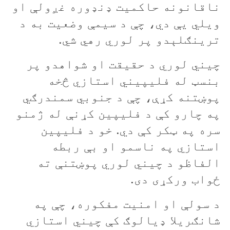
ناقانونه حاکميت ډنډوره غږولې او
ويلي يې دي، چې د سیمې وضعیت به د
ترینګلېدو پر لوري رهي شي
.
چيني لوري د حقيقت او شواهدو پر
بنسټ له فليپيني استازي څخه
پوښتنه کړې، چې د جنوبي سمندرګي
په چارو کې د فليپين کړنې له ژمنو
سره په ټکر کې دي. خو د فليپين
استازي په ناسمو او بې ربطه
الفاظو د چيني لوري پوښتنې ته
ځواب ورکړی دی.
د سولې او امنيت مفکوره، چې په
شانګريلا ډیالوګ کې چيني استازي