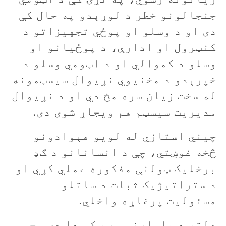
جنجالونو خطر د لوړېدو په حال کې
دی او د وسلو او پوځي تجهيزاتو د
کنټرول او ادارې، د پوځيانو او
وسلو د کموالي او د اټومي وسلو د
خپرېدو د مخنيوي نړيوال سيسټمونه
له سخت زيان سره مخ دي او د نړيوال
مديريت سیسټم هم ويجاړ شوی دی.
چيني استازي له لويو هېوادونو
څخه غوښتي، چې د انسانانو د ګډ
برخليک ټولنې مفکوره عملي کړي او
د ستراتيژيک ثبات د ساتلو
مسئوليت پرغاړه واخلي.
دلته د پاملرنې وړ ټکی دا دی، چې