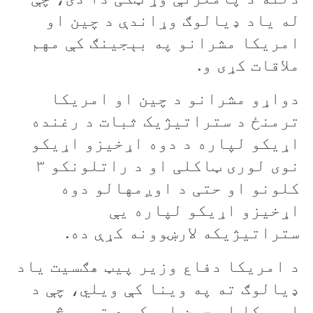
له ياد ډیالوګ وړاندې د چين او
امريکا مشرانو په بېجينګ کې مهم
ملاقات کړی و.
دواړو مشرانو د چين او امريکا
ترمنځ د ستراتيژيک ثبات د رغنده
اړيکو لپاره د دوه اړخيزو اړيکو
نوی لوری ټاکلی او د راتلونکو ۳
کلونو او حتی د اوږمهالو دوه
اړخيزو اړيکو لپاره يې
ستراتيژيکه لارښوونه کړې ده.
د امريکا دفاع وزير پیټ هګسیت ياد
ډيالوګ ته په وينا کې ویلي، چې د
امريکا او چين اړيکې د تېرو څو