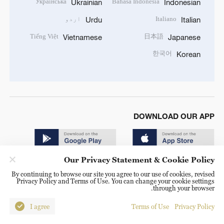
Українська
Bahasa Indonesia
Ukrainian
Indonesian
Italiano
اردو
Urdu
Italian
Tiếng Việt
日本語
Vietnamese
Japanese
한국어
Korean
DOWNLOAD OUR APP
Our Privacy Statement & Cookie Policy
By continuing to browse our site you agree to our use of cookies, revised
Privacy Policy and Terms of Use. You can change your cookie settings
through your browser.
© China Radio International.CRI. All Rights Reserved. 16A
Shijingshan Road, Beijing, China. 100040
I agree
Terms of Use
Privacy Policy