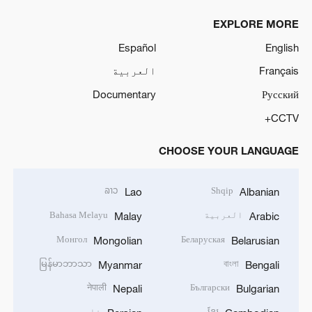
EXPLORE MORE
Español
English
Français
العربية
Documentary
Русский
CCTV+
CHOOSE YOUR LANGUAGE
ລາວ
Shqip
Lao
Albanian
العربية
Bahasa Melayu
Malay
Arabic
Монгол
Беларуская
Mongolian
Belarusian
မြန်မာဘာသာ
বাংলা
Myanmar
Bengali
नेपाली
Български
Nepali
Bulgarian
ខ្មែរ
فارسی