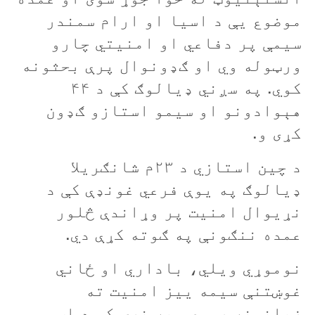
موضوع يې د اسيا او ارام سمندر
سيمې پر دفاعي او امنيتي چارو
ورټوله وي او ګډونوال پرې بحثونه
کوي. په سږني ډيالوګ کې د ۴۴
هېوادونو او سيمو استازو ګډون
کړی و.
د چين استازي د ۲۳م شانګريلا
ډیالوګ په يوې فرعي غونډې کې د
نړيوال امنيت پر وړاندې څلور
عمده ننګونې په ګوته کړې دي.
نوموړي ويلي، باداري او ځاني
غوښتنې سيمه ييز امنيت ته
زيانونه رسوي، په نړۍ کې د اټومي