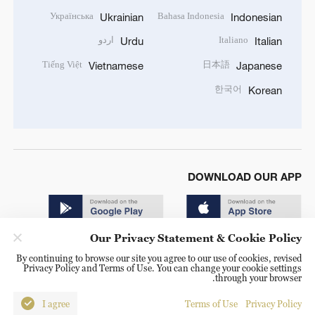
Українська
Bahasa Indonesia
Ukrainian
Indonesian
اردو
Italiano
Urdu
Italian
Tiếng Việt
日本語
Vietnamese
Japanese
한국어
Korean
DOWNLOAD OUR APP
Our Privacy Statement & Cookie Policy
By continuing to browse our site you agree to our use of cookies, revised
Privacy Policy and Terms of Use. You can change your cookie settings
through your browser.
© China Radio International.CRI. All Rights Reserved. 16A
Shijingshan Road, Beijing, China. 100040
I agree
Terms of Use
Privacy Policy