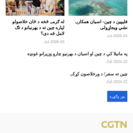
فليپين د چين- اسيان همکارۍ
له ګرمۍ څخه د ځان خلاصولو
نشي ويجاړولی
لپاره چين ته د بهرنيانو د تګ
لامل څه دی؟
24-Jul-2026
25-Jul-2026
په مانیلا کې د چین او اسیان د بهرنیو چارو وزیرانو غونډه
23-Jul-2026
چين ته سفر؛ د ورخلاصون کړکۍ
22-Jul-2026
نور وګوره