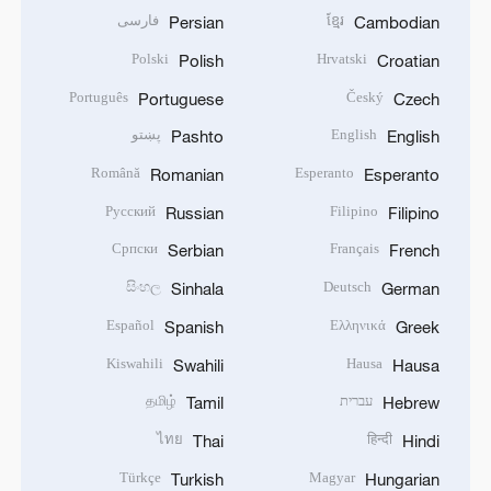
فارسی
ខ្មែរ
Persian
Cambodian
Polski
Hrvatski
Polish
Croatian
Português
Český
Portuguese
Czech
پښتو
English
Pashto
English
Română
Esperanto
Romanian
Esperanto
Русский
Filipino
Russian
Filipino
Српски
Français
Serbian
French
සිංහල
Deutsch
Sinhala
German
Español
Ελληνικά
Spanish
Greek
Kiswahili
Hausa
Swahili
Hausa
தமிழ்
עברית
Tamil
Hebrew
ไทย
हिन्दी
Thai
Hindi
Türkçe
Magyar
Turkish
Hungarian