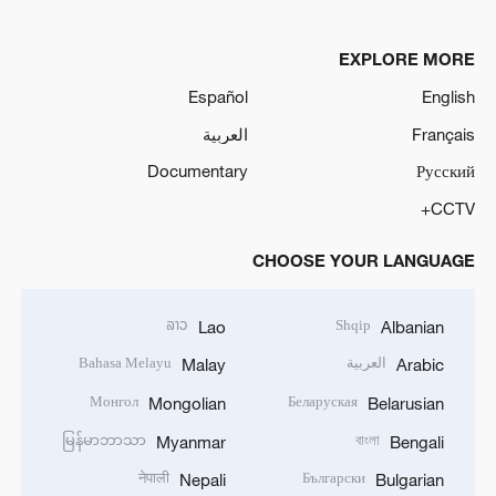
EXPLORE MORE
Español
English
العربية
Français
Documentary
Русский
CCTV+
CHOOSE YOUR LANGUAGE
ລາວ
Shqip
Lao
Albanian
Bahasa Melayu
العربية
Malay
Arabic
Монгол
Беларуская
Mongolian
Belarusian
မြန်မာဘာသာ
বাংলা
Myanmar
Bengali
नेपाली
Български
Nepali
Bulgarian