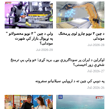
د چین ۳ نويو چارو لوی پرمختګ
ولې د چین " ۳ نویو محصولاتو "
موندلی
په نړیوال بازار کې شهرت
موندلی؟
28-Jul-2026
29-Jul-2026
اوکراین د ایران پر سوداګریزې بېړۍ برید کړی؛ خو ولې یې ترمنځ
شخړې زور اخیستی؟
27-Jul-2026
په دوبي کې چين ته د اروپايي سيلانيانو سفرونه
26-Jul-2026