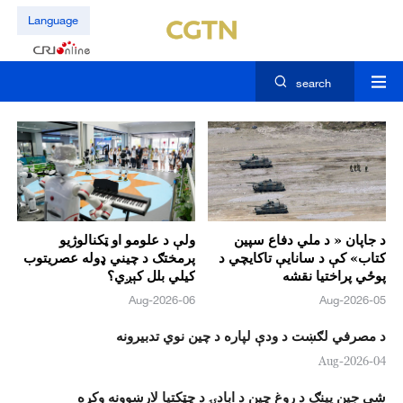
Language
search
د جاپان « د ملي دفاع سپين
ولې د علومو او ټکنالوژيو
کتاب» کې د سانايې تاکایچي د
پرمختګ د چيني ډوله عصريتوب
پوځي پراختيا نقشه
کيلي بلل کېږي؟
06-Aug-2026
05-Aug-2026
د مصرفي لګښت د ودې لپاره د چين نوي تدبیرونه
04-Aug-2026
شي جين پينګ د روغ چين د ابادۍ د چټکتيا لارښوونه وکړه