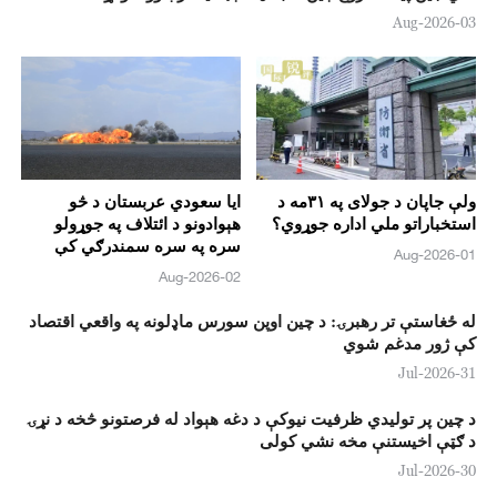
03-Aug-2026
ولې جاپان د جولای په ۳۱مه د
ایا سعودي عربستان د څو
استخباراتو ملي اداره جوړوي؟
هېوادونو د ائتلاف په جوړولو
سره په سره سمندرګي کې
01-Aug-2026
ټرانسپورټي ستونزه حلولای
02-Aug-2026
شي؟
له ځغاستې تر رهبرۍ: د چین اوپن سورس ماډلونه په واقعي اقتصاد
کې ژور مدغم شوي
31-Jul-2026
د چین پر توليدي ظرفيت نيوکې د دغه هېواد له فرصتونو څخه د نړۍ
د ګټې اخيستنې مخه نشي کولی
30-Jul-2026