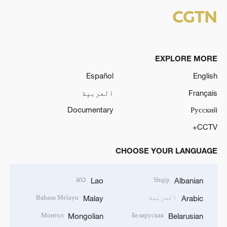
EXPLORE MORE
Español
English
Français
العربية
Documentary
Русский
CCTV+
CHOOSE YOUR LANGUAGE
ລາວ
Shqip
Lao
Albanian
العربية
Bahasa Melayu
Malay
Arabic
Монгол
Беларуская
Mongolian
Belarusian