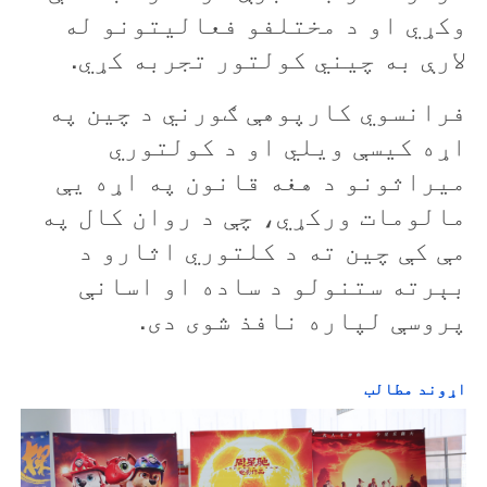
وکړي او د مختلفو فعالیتونو له
لارې به چیني کولتور تجربه کړي.
فرانسوي کارپوهې ګورني د چين په
اړه کيسې ويلي او د کولتوري
میراثونو د هغه قانون په اړه يې
مالومات ورکړي، چې د روان کال په
مې کې چين ته د کلتوري اثارو د
بېرته ستنولو د ساده او اسانې
پروسې لپاره نافذ شوی دی.
اړوند مطالب