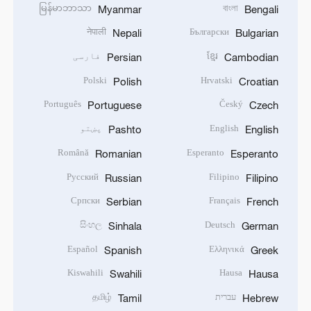
မြန်မာဘာသာ
বাংলা
Myanmar
Bengali
नेपाली
Български
Nepali
Bulgarian
ខ្មែរ
فارسی
Persian
Cambodian
Polski
Hrvatski
Polish
Croatian
Português
Český
Portuguese
Czech
English
پښتو
Pashto
English
Română
Esperanto
Romanian
Esperanto
Русский
Filipino
Russian
Filipino
Српски
Français
Serbian
French
සිංහල
Deutsch
Sinhala
German
Español
Ελληνικά
Spanish
Greek
Kiswahili
Hausa
Swahili
Hausa
עברית
தமிழ்
Tamil
Hebrew