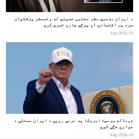
د ايران مذهبي مشر مجتبی حسیني له ولسمشر پزشکيان
سره پر اقتصادي او پوځي چارو خبرې کړي
10-Aug-2026
ډونالډ ټرمپ: امريکا په نرمې رويې د ايران مسئلې د
هواري هڅې کوي
10-Aug-2026