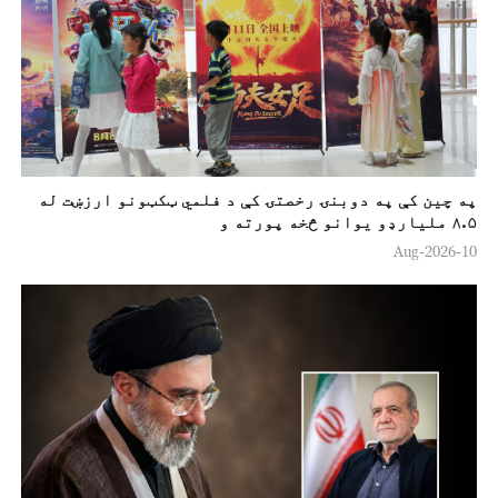
په چين کې په دوبنۍ رخصتۍ کې د فلمي ټکټونو ارزښت له
۸.۵ مليارډو يوانو څخه پورته و
10-Aug-2026