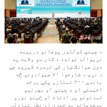
د چیني کولتور پوهانو درېيمه
نړیواله غونډه د ګان سو ولايت په
دون هوانګ ښار کې ترسره کېږي، چې
د نړۍ د شاوخوا ۷۰ هېوادونو څه
باندې ۳۰۰ استازو پکې برخه
اخيستې او د چیني او بهرنیو
تمدنونو پر ادغام او ځينو نورو
موضوعاتو به خبرې او نظر تبادلې