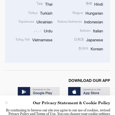
ไทย
हिन्दी
Thai
Hindi
Türkçe
Magyar
Turkish
Hungarian
Українська
Bahasa Indonesia
Ukrainian
Indonesian
Italiano
اردو
Urdu
Italian
Tiếng Việt
日本語
Vietnamese
Japanese
한국어
Korean
DOWNLOAD OUR APP
Our Privacy Statement & Cookie Policy
By continuing to browse our site you agree to our use of cookies, revised
Privacy Policy and Terms of Use. You can change your cookie settings